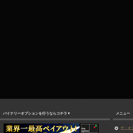
バイナリーオプションを行うならコチラ▼
メニュー
ザ・オプ