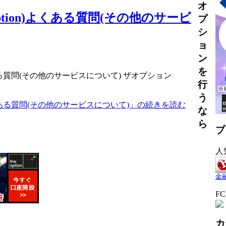
オ
option)よくある質問(その他のサービ
プ
シ
ョ
ン
を
よくある質問(その他のサービスについて) ザオプション
行
う
n)よくある質問(その他のサービスについて)」の続きを読む
な
ら
ブ
人
金
F
カ