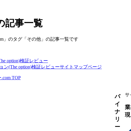
の記事一覧
om」のタグ「その他」の記事一覧です
e option)検証レビュー
ン(The option)検証レビューサイトマップページ
om TOP
サ
バ
イ
業
ナ
現
リ
ー