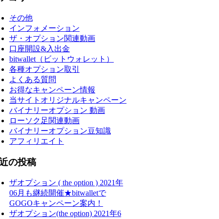
その他
インフォメーション
ザ・オプション関連動画
口座開設&入出金
bitwallet（ビットウォレット）
各種オプション取引
よくある質問
お得なキャンペーン情報
当サイトオリジナルキャンペーン
バイナリーオプション 動画
ローソク足関連動画
バイナリーオプション豆知識
アフィリエイト
近の投稿
ザオプション ( the option ) 2021年
06月も継続開催★bitwalletで
GOGOキャンペーン案内！
ザオプション(the option) 2021年6