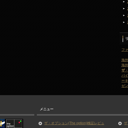
ファ
海外
海外
ザ
バ
ー
ゼン
メニュー
ザ・オプション(The option)検証レビュ
ザ