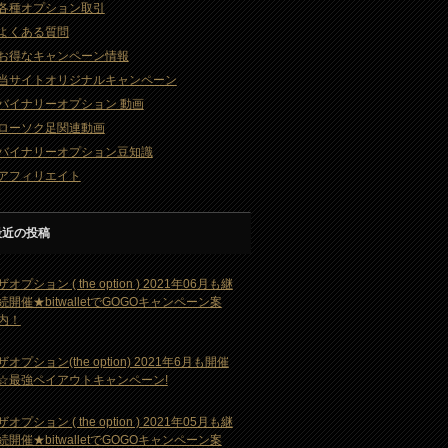
各種オプション取引
よくある質問
お得なキャンペーン情報
当サイトオリジナルキャンペーン
バイナリーオプション 動画
ローソク足関連動画
バイナリーオプション豆知識
アフィリエイト
最近の投稿
ザオプション ( the option ) 2021年06月も継
続開催★bitwalletでGOGOキャンペーン案
内！
ザオプション(the option) 2021年6月も開催
☆最強ペイアウトキャンペーン!
ザオプション ( the option ) 2021年05月も継
続開催★bitwalletでGOGOキャンペーン案