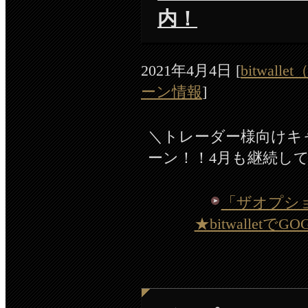
内！
2021年4月4日
[
bitwal
ーン情報
]
＼トレーダー様向けキャン
ーン！！4月も継続し
「ザオプション 
★bitwalle