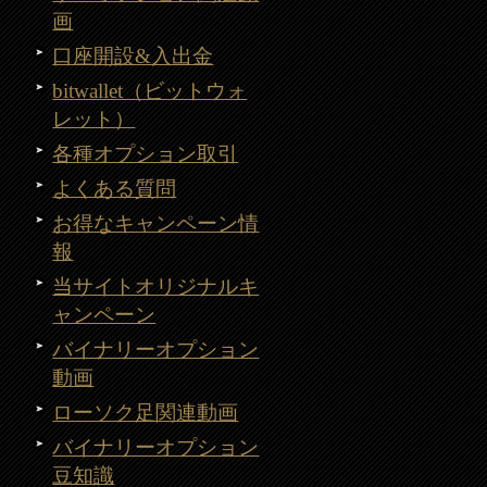
画
口座開設&入出金
bitwallet（ビットウォ
レット）
各種オプション取引
よくある質問
お得なキャンペーン情
報
当サイトオリジナルキ
ャンペーン
バイナリーオプション
動画
ローソク足関連動画
バイナリーオプション
豆知識