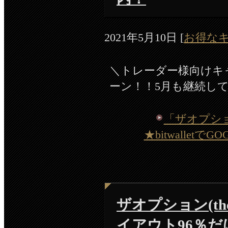
2021年5月10日
[
お得な
＼トレーダー様向けキャン
ーン！！5月も継続し
「ザオプション 
★bitwalle
ザオプション(the 
イアウト96％だ