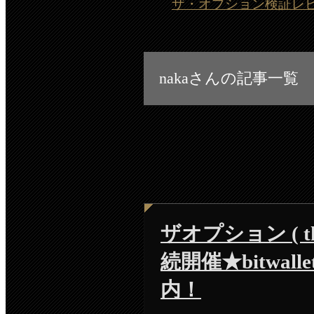
ザ・オプション検証レビュー
nakaさんの記事一覧
ザオプション ( the
続開催★bitwa
内！