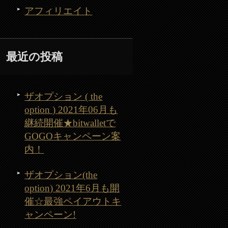
アフィリエイト
最近の投稿
ザオプション ( the
option ) 2021年06月も
継続開催★bitwalletで
GOGOキャンペーン案
内！
ザオプション(the
option) 2021年6月も開
催☆最強ペイアウトキ
ャンペーン!