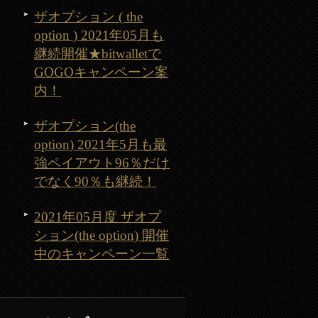
ザオプション ( the
option ) 2021年05月も
継続開催★bitwalletで
GOGOキャンペーン案
内！
ザオプション(the
option) 2021年5月も最
強ペイアウト96％だけ
でなく90％も継続！
2021年05月度 ザオプ
ション(the option) 開催
中のキャンペーン一覧