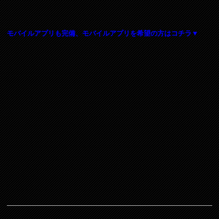
モバイルアプリも完備、モバイルアプリを希望の方はコチラ▼
タグ：
ザオプション
,
バイナリーオプション
,
the option
,
バイ
ナリー
,
ゼン・トレーダー
,
zentrader
,
どちらが良い？
コメントは受け付けていません。