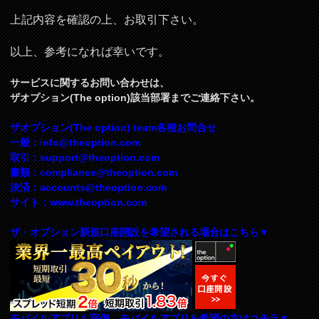
上記内容を確認の上、お取引下さい。
以上、参考になれば幸いです。
サービスに関するお問い合わせは、
ザオプション(The option)該当部署までご連絡下さい。
ザオプション(The option) team各種お問合せ
一般：
info@theoption.com
取引：
support@theoption.com
書類：
compliance@theoption.com
決済：
accounts@theoption.com
サイト：www.theoption.com
ザ・オプション新規口座開設を希望される場合はこちら▼
モバイルアプリも完備、モバイルアプリを希望の方はコチラ▼