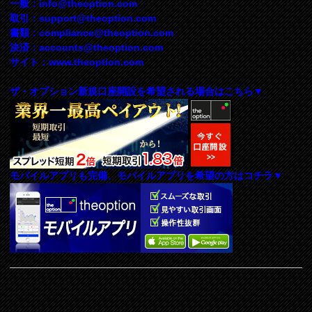
一般：
info@theoption.com
取引：
support@theoption.com
書類：
compliance@theoption.com
決済：
accounts@theoption.com
サイト：www.theoption.com
ザ・オプション新規口座開設を希望される場合はこちら▼
モバイルアプリも完備、モバイルアプリを希望の方はコチラ▼