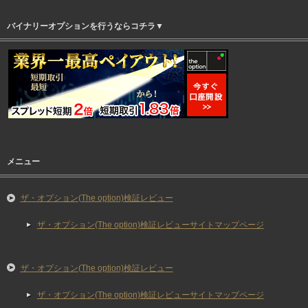
バイナリーオプションを行うならコチラ▼
メニュー
ザ・オプション(The option)検証レビュー
ザ・オプション(The option)検証レビューサイトマップページ
ザ・オプション(The option)検証レビュー
ザ・オプション(The option)検証レビューサイトマップページ