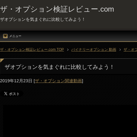
ザ・オプション検証レビュー.com
ザオプションを気まぐれに比較してみよう！
メニュー
ザ・オプション検証レビュー.com TOP
バイナリーオプション 動画
ザ・オ
ザオプションを気まぐれに比較してみよう！
2019年12月23日
[
ザ・オプション関連動画
]