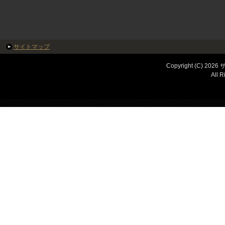
サイトマップ
Copyright (C) 
All R