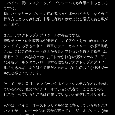
モバイル、更にデスクトップアプリツールでも利用出来るところ
ですね。
特にバイナリーオプション初心者の方や海外バイナリ―を初めて
行う方にとってみれば、非常に有難く参考となる環境である事が
言えます。
また、デスクトップアプリツールの存在ですね。
複数チャートの同時表示が出来て、レイアウトを自由自在にカス
タマイズする事も出来て、豊富なテクニカルチャートが標準搭載
され、更にこのチャート画面から各オプションを購入する事も出
来るので、これはめったにお目にかかれない便利ツールで、下手
な分析ツールをダウンロードする位ならデスクトップアプリツー
ルさえあれば、あとは不必要だと言わんばかりのお得な便利ツー
ルだと感じております。
そして、更に毎月キャンペーンやポイントシステムなども行われ
ているので、他のバイナリーオプション業者で、ここまでのサー
ビスを行っているところは存在していないと確信しております。
巷では、ハイロ―オーストラリアを頻繁に宣伝している所もござ
いますが、このサービス内容から言っても、ザ・オプション (the