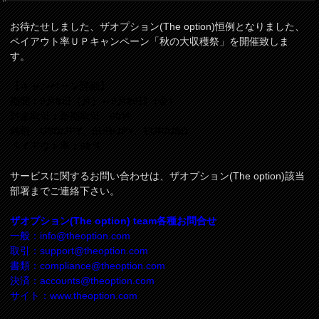
お待たせしました、ザオプション(The option)恒例となりました、
ペイアウト率ＵＰキャンペーン「秋の大収穫祭」を開催致しま
す。
【キャンペーン詳細】
期間：9月9日（月）～9月20日（金）
対象取引：短期取引 60秒
銘柄：USD/JPY、EUR/JPY、EUR/USD
ペイアウト率：92％
サービスに関するお問い合わせは、ザオプション(The option)該当
部署までご連絡下さい。
ザオプション(The option) team各種お問合せ
一般：
info@theoption.com
取引：
support@theoption.com
書類：
compliance@theoption.com
決済：
accounts@theoption.com
サイト：www.theoption.com