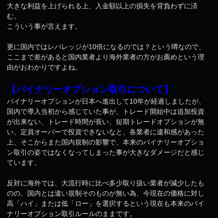
大きな利益を上げられる上、入金額以上の損失を背負わずに済
む。
こういう事が言えます。
更に国内ではレバレッジが10倍になるのでは？という噂なので、
ここまで差があると国内業者より海外業者の方がお薦めという理
由がおわかりですよね。
【バイナリーオプション取引について】
バイナリーオプションが日本へ進出して10年が経過しましたが、
国内で導入当初から感じていた事が、トレード開始中は追加投資
が出来ない、トレード時間が長い、短期トレードオプションが無
い、定員オーバーで投資できないなと、各業者に違和感があった
上、そこからまた国内規制の影響で、本来のバイナリーオプショ
ン取引の姿ではなくなってしまった事が大きなダメージだと感じ
ています。
反対に海外では、大流行時に比べ多少取り扱い業者が減少したも
のの、国内とは違い規制そのものが無い為、今現在の価格に対し
高「ハイ」または低「ロー」を選択するという現在も本来のバイ
ナリーオプション取引ルールのままです。