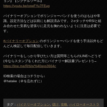
ョン】【シグナルツール】
https://youtu.be/cpwFYu7FEug
バイナリーオプションでボリンジャーバンドを使うのはもはや常
識。設定方法などは以前にも解説済みです。２σタッチやRSIと組
み合わせた安易な逆張りに足元を掬われないように注意は必要で
す。
#バイナリーオプション
のボリンジャーバンドを使う手法以外もど
んどん検証して毎日配信していきます。
バイナリーをしっかり学びたい方は質問等こちらのLINEへどうぞ
(今ならスタンプをくれた方にバイナリー解説書プレゼント!)→
https://line.me/R/ti/p/%40qos3664c
ID検索の場合はコチラから↓
＠hatake（＠を忘れずに）
タグ：
バイナリーオプション
,
儲け
,
攻略
,
ハイローオーストラ