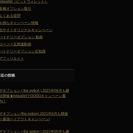
bitwallet（ビットウォレット）
各種オプション取引
よくある質問
お得なキャンペーン情報
当サイトオリジナルキャンペーン
バイナリーオプション 動画
ローソク足関連動画
バイナリーオプション豆知識
アフィリエイト
最近の投稿
ザオプション ( the option ) 2021年06月も継
続開催★bitwalletでGOGOキャンペーン案
内！
ザオプション(the option) 2021年6月も開催
☆最強ペイアウトキャンペーン!
ザオプション ( the option ) 2021年05月も継