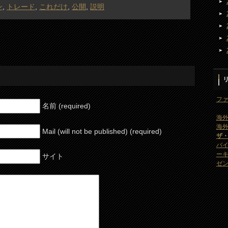
ン
,
トレード
,
これだけ
,
公開
,
説明
ファ
名前 (required)
海外
海外
Mail (will not be published) (required)
ザ
バ
ー
サイト
ゼン