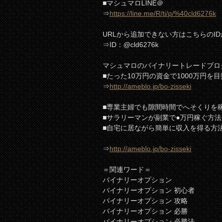
■マシュマロLINE＠
⇒
https://line.me/R/ti/p/%40cld6276k
URLから追加できない方はこちらのI
⇒ID：@cld6276k
マシュマロのバイナリートレードブロ
■たった10万円の資金で1000万円を
⇒
http://ameblo.jp/bo-zisseki
■専業主婦でも隙間時間でへそくりを
■サラリーマンが副業で●万円稼ぐ方法
■自宅に居ながら簡単に収入を得る方
⇒
http://ameblo.jp/bo-zisseki
＝関連ワード＝
バイナリーオプション
バイナリーオプション 初心者
バイナリーオプション 攻略
バイナリーオプション 必勝
バイナリーオプション 必勝法