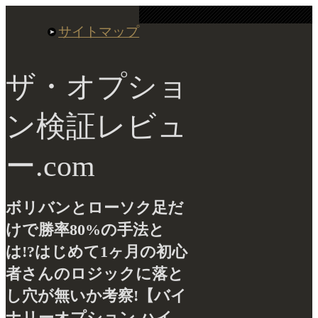
サイトマップ
ザ・オプショ
ン検証レビュ
ー.com
ボリバンとローソク足だ
けで勝率80%の手法と
は!?はじめて1ヶ月の初心
者さんのロジックに落と
し穴が無いか考察!【バイ
ナリーオプション ハイ