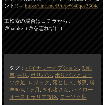
ント!)→
https://line.me/R/ti/p/%40qos3664c
ID検索の場合はコチラから↓
＠hatake（＠を忘れずに）
タグ：
バイナリーオプション
,
初心
者
,
手法
,
ボリバン
,
ボリバンとロー
ソク足
,
ロジック
,
落とし穴
,
考察
,
勝
率80%
,
1ヶ月
,
初心者さん
,
ハイロー
オーストラリア攻略
,
ローソク足