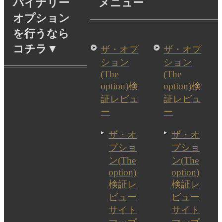
バイナリー
メニュー
オプション
を行うなら
コチラ▼
ザ・オプ
ザ・オプ
ション
ション
(The
(The
option)検
option)検
証レビュ
証レビュ
ー
ー
ザ・オ
ザ・オ
プショ
プショ
ン(The
ン(The
option)
option)
検証レ
検証レ
ビュー
ビュー
サイト
サイト