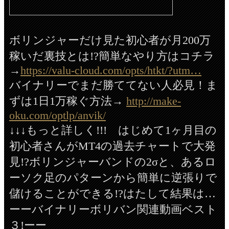
ボリンジャーだけ見た初心者が月200万
稼いだ裏技とは!?簡単なやり方はコチラ
→
https://valu-cloud.com/opts/htkt/?utm…
バイナリーでまだ勝ててない人必見！ま
ずは1日1万稼ぐ方法→
http://make-
oku.com/optlp/anvik/
↓↓↓もっと詳しく!!! はじめて1ヶ月目の
初心者さんがMT4の過去チャートで大発
見!?ボリンジャーバンドの2σと、あるロ
ーソク足のパターンから簡単に逆張りで
儲けることができる!?はたして結果は…
ーーバイナリーボリバン関連動画ベスト
３!ーー