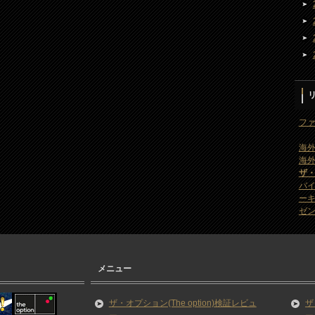
ファ
海外
海外
ザ
バ
ー
ゼン
メニュー
ザ・オプション(The option)検証レビュ
ザ