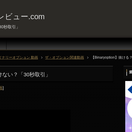
ビュー.com
「30秒取引」
イナリーオプション 動画
ザ・オプション関連動画
【Binaryoption】抜
？抜けない？「30秒取引」
画
]