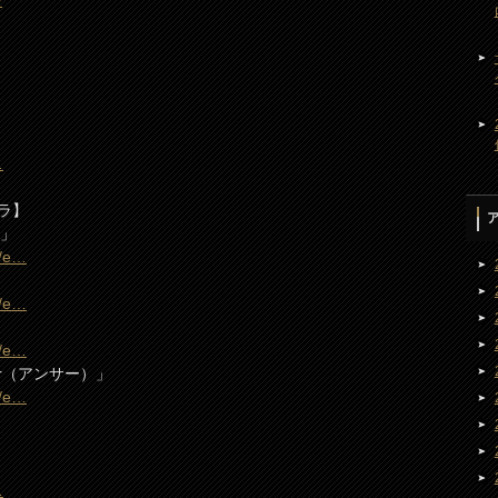
/
…
ラ】
2」
m/e…
m/e…
m/e…
r（アンサー）」
m/e…
…