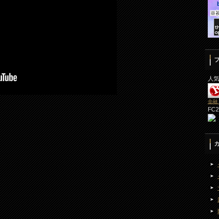
人
金融
FC