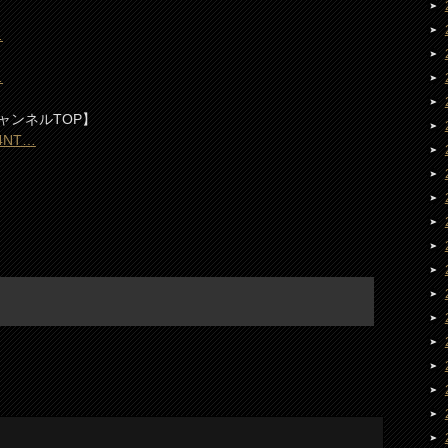
…
…
ャンネルTOP】
C4NT…