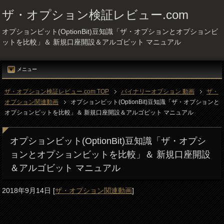
ザ・オプション検証レビュー.com
オプションビット(OptionBit)豆知識「ザ・オプションとオプションビ
ットを比較」＆ 新規口座開設＆アルゴビット マニュアル
メニュー
ザ・オプション検証レビュー.com TOP
バイナリーオプション 動画
ザ・
オプション関連動画
オプションビット(OptionBit)豆知識「ザ・オプションと
オプションビットを比較」＆ 新規口座開設＆アルゴビット マニュアル
オプションビット(OptionBit)豆知識「ザ・オプシ
ョンとオプションビットを比較」＆ 新規口座開設
＆アルゴビット マニュアル
2018年9月14日
[
ザ・オプション関連動画
]