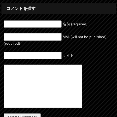
コメントを残す
名前 (required)
Mail (will not be published)
(required)
サイト