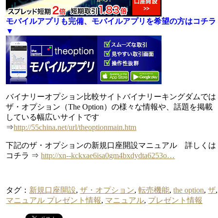
モバイルアプリも完備、モバイルアプリを希望の方はコチラ
▼
バイナリーオプション比較サイトバイナリーキングダムでは
ザ・オプション（The Option）の様々な情報や、話題を掲載
している幅広いサイトです
⇒
http://55china.net/url/theoptionmain.htm
下記のザ・オプションの新規口座開設マニュアル 詳しくは
コチラ ⇒
http://xn--kckxae6isa0gm4bxdydta6253o…
タグ：
新規口座開設
,
ザ・オプション
,
転売機能
,
the option
,
ザ
,
マニュアル プレゼント情報
,
マニュアル
,
プレゼント情報