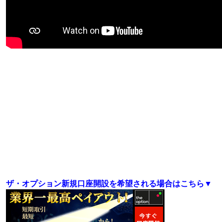
ザ・オプション新規口座開設を希望される場合はこちら▼