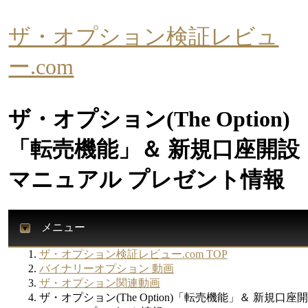
ザ・オプション検証レビュ
ー.com
ザ・オプション(The Option)
「転売機能」＆ 新規口座開設
マニュアル プレゼント情報
メニュー
ザ・オプション検証レビュー.com TOP
バイナリーオプション 動画
ザ・オプション関連動画
ザ・オプション(The Option)「転売機能」＆ 新規口座開