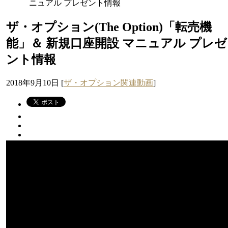
ニュアル プレゼント情報
ザ・オプション(The Option)「転売機
能」＆ 新規口座開設 マニュアル プレゼ
ント情報
2018年9月10日
[
ザ・オプション関連動画
]