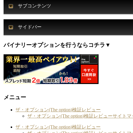
サブコンテンツ
サイドバー
バイナリーオプションを行うならコチラ▼
メニュー
ザ・オプション(The option)検証レビュー
ザ・オプション(The option)検証レビューサイト
ザ・オプション(The option)検証レビュー