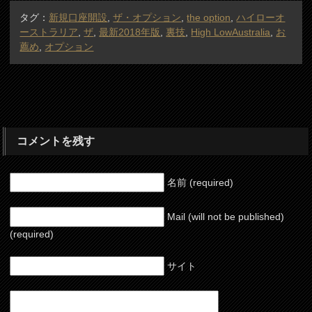
タグ：
新規口座開設
,
ザ・オプション
,
the option
,
ハイローオ
ーストラリア
,
ザ
,
最新2018年版
,
裏技
,
High LowAustralia
,
お
薦め
,
オプション
コメントを残す
名前 (required)
Mail (will not be published)
(required)
サイト