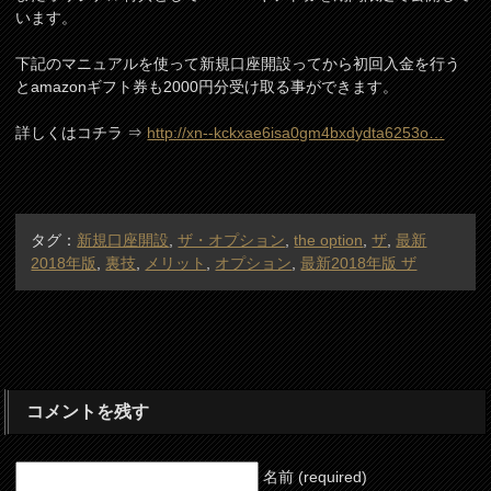
います。
下記のマニュアルを使って新規口座開設ってから初回入金を行う
とamazonギフト券も2000円分受け取る事ができます。
詳しくはコチラ ⇒
http://xn--kckxae6isa0gm4bxdydta6253o…
タグ：
新規口座開設
,
ザ・オプション
,
the option
,
ザ
,
最新
2018年版
,
裏技
,
メリット
,
オプション
,
最新2018年版 ザ
コメントを残す
名前 (required)