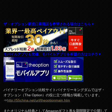
ザ・オプション新規口座開設を希望される場合はこちら▼
モバイルアプリも完備、モバイルアプリを希望の方はコチラ▼
バイナリーオプション比較サイトバイナリーキングダムではザ・
オプション（The Option）の役に立つ情報が掲載しています。
⇒
http://55china.net/url/theoptionmain.htm
またオリジナル特典としてAmazonギフト券を期間限定で公開して