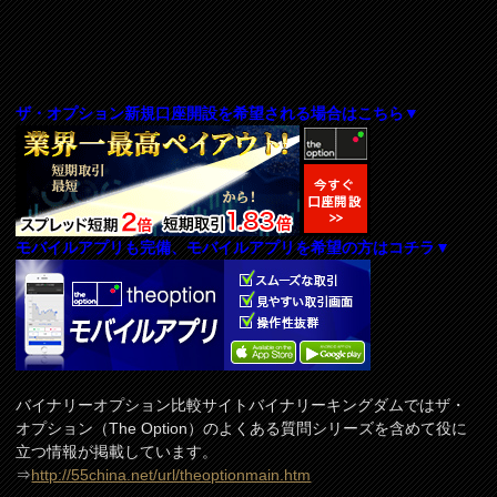
ザ・オプション新規口座開設を希望される場合はこちら▼
モバイルアプリも完備、モバイルアプリを希望の方はコチラ▼
バイナリーオプション比較サイトバイナリーキングダムではザ・
オプション（The Option）のよくある質問シリーズを含めて役に
立つ情報が掲載しています。
⇒
http://55china.net/url/theoptionmain.htm