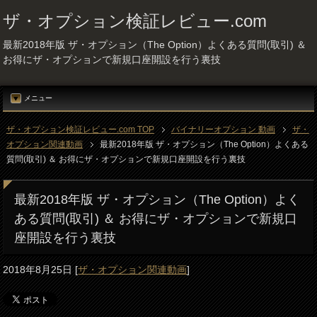
ザ・オプション検証レビュー.com
最新2018年版 ザ・オプション（The Option）よくある質問(取引) ＆
お得にザ・オプションで新規口座開設を行う裏技
メニュー
ザ・オプション検証レビュー.com TOP
バイナリーオプション 動画
ザ・
オプション関連動画
最新2018年版 ザ・オプション（The Option）よくある
質問(取引) ＆ お得にザ・オプションで新規口座開設を行う裏技
最新2018年版 ザ・オプション（The Option）よく
ある質問(取引) ＆ お得にザ・オプションで新規口
座開設を行う裏技
2018年8月25日
[
ザ・オプション関連動画
]