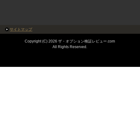
サイトマップ
Copyright (C) 2026 ザ・オプション検証レビュー.com
All Rights Reserved.