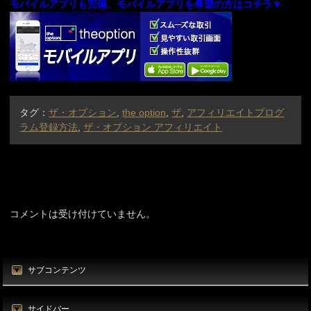
モバイルアプリも完備、モバイルアプリを希望の方はコチラ▼
タグ：
ザ・オプション
,
the option
,
ザ
,
アフィリエイトプログ
ラム登録方法
,
ザ・オプション アフィリエイト
コメントは受け付けていません。
サブコンテンツ
サイドバー