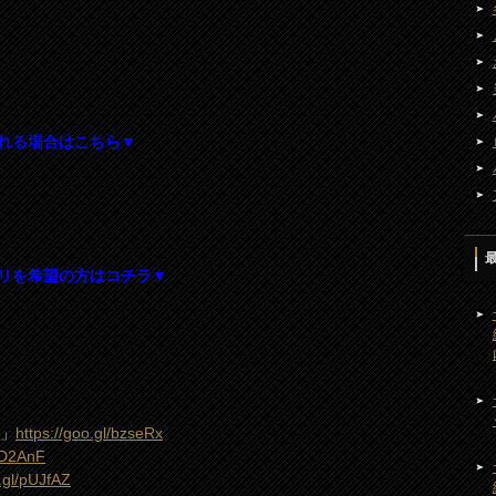
れる場合はこちら▼
リを希望の方はコチラ▼
2」
https://goo.gl/bzseRx
/sD2AnF
o.gl/pUJfAZ