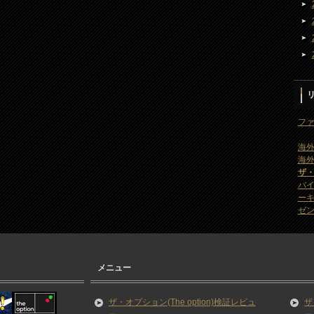
ファ
海外
海外
ザ
バ
ー
ゼン
メニュー
ザ・オプション(The option)検証レビュ
ザ