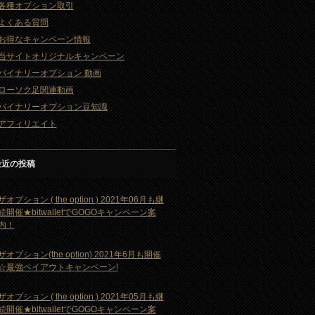
各種オプション取引
よくある質問
お得なキャンペーン情報
当サイトオリジナルキャンペーン
バイナリーオプション 動画
ローソク足関連動画
バイナリーオプション豆知識
アフィリエイト
最近の投稿
ザオプション ( the option ) 2021年06月も継
続開催★bitwalletでGOGOキャンペーン案
内！
ザオプション(the option) 2021年6月も開催
☆最強ペイアウトキャンペーン!
ザオプション ( the option ) 2021年05月も継
続開催★bitwalletでGOGOキャンペーン案