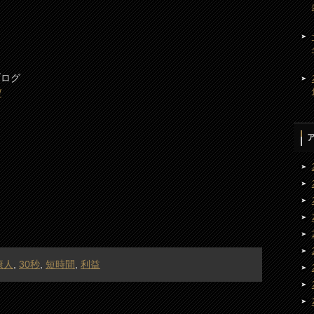
ブログ
/
康人
,
30秒
,
短時間
,
利益