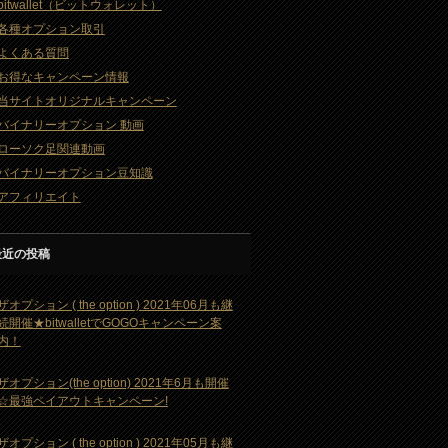
bitwallet（ビットウォレット）
各種オプション取引
よくある質問
お得なキャンペーン情報
当サイトオリジナルキャンペーン
バイナリーオプション 動画
ローソク足関連動画
バイナリーオプション豆知識
アフィリエイト
最近の投稿
ザオプション ( the option ) 2021年06月も継
続開催★bitwalletでGOGOキャンペーン案
内！
ザオプション(the option) 2021年6月も開催
☆最強ペイアウトキャンペーン!
ザオプション ( the option ) 2021年05月も継