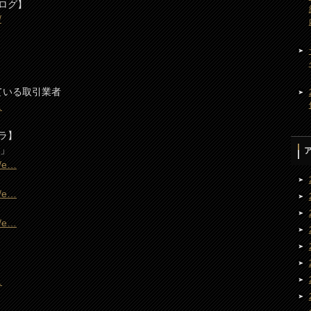
ログ】
/
っている取引業者
…
ラ】
2」
m/e…
m/e…
m/e…
…
…