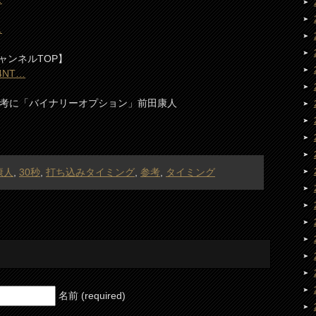
…
ャンネルTOP】
C4NT…
参考に「バイナリーオプション」前田康人
康人
,
30秒
,
打ち込みタイミング
,
参考
,
タイミング
名前 (required)