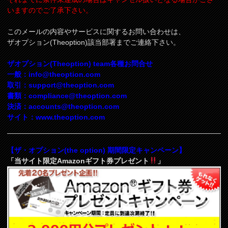
いますのでご了承下さい。
このメールの内容やサービスに関するお問い合わせは、
ザオプション(Theoption)該当部署までご連絡下さい。
ザオプション(Theoption) team各種お問合せ
一般：
info@theoption.com
取引：
support@theoption.com
書類：
compliance@theoption.com
決済：
accounts@theoption.com
サイト：www.theoption.com
【ザ・オプション(the option) 期間限定キャンペーン】
「当サイト限定Amazonギフト券プレゼント
」