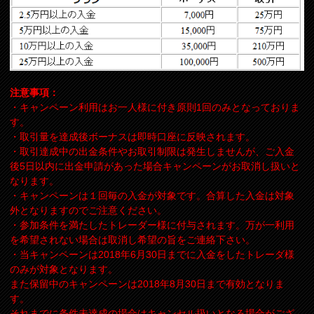
注意事項：
・キャンペーン利用はお一人様に付き原則1回のみとなっておりま
す。
・取引量を達成後ボーナスは即時口座に反映されます。
・取引達成中の出金条件やお取引制限は発生しませんが、ご入金
後5日以内に出金申請があった場合キャンペーンがお取消し扱いと
なります。
・キャンペーンは１回毎の入金が対象です。合算した入金は対象
外となりますのでご注意ください。
・参加条件を満たしたトレーダー様に付与されます。万が一利用
を希望されない場合は取消し希望の旨をご連絡下さい。
・当キャンペーンは2018年6月30日までに入金をしたトレーダ様
のみが対象となります。
また保留中のキャンペーンは2018年8月30日まで有効となりま
す。
それまでに条件未達成の場合はキャンセル扱いとなる場合がござ