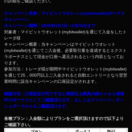
の詳細をご確認ください。
キャンペーン名称：マイビットウオレット(mybitwallet)ボーナス
キャンペーン
キャンペーン期間：2018年4月1日～6月30日まで
対象者：マイビットウオレット(mybitwallet)を通じて入金をしたト
レーダ様
キャンペーン概要：当キャンペーンはマイビットウオレット
(mybitwallet)を通じてご入金後、必要取引量を達成するとエクスト
ラボーナスとして現金が口座へ還元されるという内容となってお
ります。
参加方法：トレーダ様が期間中マイビットウオレット(mybitwallet)
を通じて25，000円以上ご入金されると自動エントリーとなり翌営
業時間に該当キャンペーンの口座設定がされます。
確認方法：口座設定が完了すると画面右上残高の緑の ● から保留
中のボーナスとしてご確認頂けます。もしくはマイページ→ダッ
シュボードからもご確認頂けます。
各種プラン：入金額によりプランをご選択頂けますので以下より
ご確認下さい。