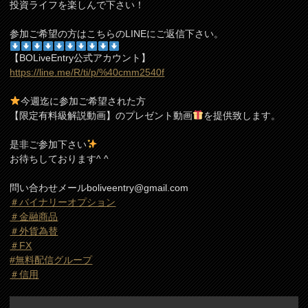
投資ライフを楽しんで下さい！
参加ご希望の方はこちらのLINEにご返信下さい。
【BOLiveEntry公式アカウント】
https://line.me/R/ti/p/%40cmm2540f
今週迄に参加ご希望された方
【限定有料級解説動画】のプレゼント動画
を提供致します。
是非ご参加下さい
お待ちしております^ ^
問い合わせメール
boliveentry@gmail.com
＃バイナリーオプション
＃金融商品
＃外貨為替
＃FX
#無料配信グループ
＃信用