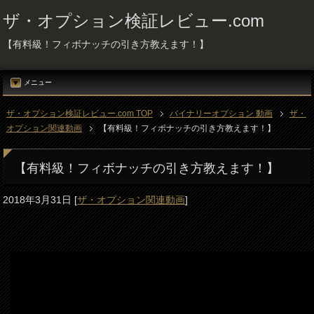
ザ・オプション検証レビュー.com
【有料級！フィボナッチの引き方教えます！】
メニュー
ザ・オプション検証レビュー.com TOP
バイナリーオプション 動画
ザ・
オプション関連動画
【有料級！フィボナッチの引き方教えます！】
【有料級！フィボナッチの引き方教えます！】
2018年3月31日
[
ザ・オプション関連動画
]