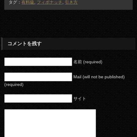
タグ：
有料級
,
フィボナッチ
,
引き方
コメントを残す
名前 (required)
Mail (will not be published)
(required)
サイト