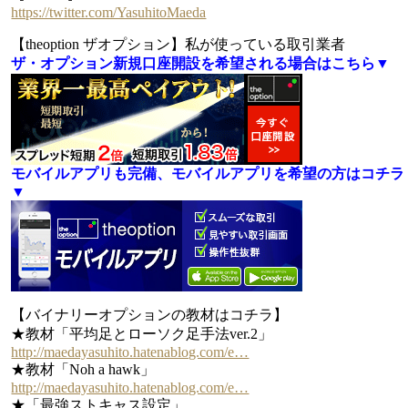
https://twitter.com/YasuhitoMaeda
【theoption ザオプション】私が使っている取引業者
ザ・オプション新規口座開設を希望される場合はこちら▼
モバイルアプリも完備、モバイルアプリを希望の方はコチラ
▼
【バイナリーオプションの教材はコチラ】
★教材「平均足とローソク足手法ver.2」
http://maedayasuhito.hatenablog.com/e…
★教材「Noh a hawk」
http://maedayasuhito.hatenablog.com/e…
★「最強ストキャス設定」