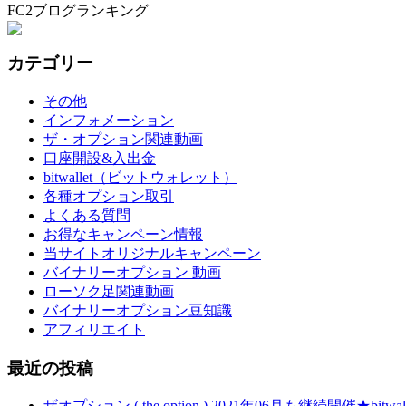
FC2ブログランキング
カテゴリー
その他
インフォメーション
ザ・オプション関連動画
口座開設&入出金
bitwallet（ビットウォレット）
各種オプション取引
よくある質問
お得なキャンペーン情報
当サイトオリジナルキャンペーン
バイナリーオプション 動画
ローソク足関連動画
バイナリーオプション豆知識
アフィリエイト
最近の投稿
ザオプション ( the option ) 2021年06月も継続開催★b