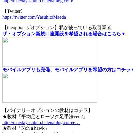
http://maedayasuhito.hatenablog.com/
【Twitter】
https://twitter.com/YasuhitoMaeda
【theoption ザオプション】私が使っている取引業者
ザ・オプション新規口座開設を希望される場合はこちら▼
モバイルアプリも完備、モバイルアプリを希望の方はコチラ
【バイナリーオプションの教材はコチラ】
★教材「平均足とローソク足手法ver.2」
http://maedayasuhito.hatenablog.com/e…
★教材「Noh a hawk」