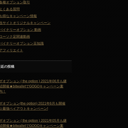
各種オプション取引
よくある質問
お得なキャンペーン情報
当サイトオリジナルキャンペーン
バイナリーオプション 動画
ローソク足関連動画
バイナリーオプション豆知識
アフィリエイト
最近の投稿
ザオプション ( the option ) 2021年06月も継
続開催★bitwalletでGOGOキャンペーン案
内！
ザオプション(the option) 2021年6月も開催
☆最強ペイアウトキャンペーン!
ザオプション ( the option ) 2021年05月も継
続開催★bitwalletでGOGOキャンペーン案