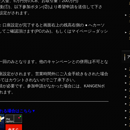
入金、5万円分のCB、お取引量：200万円)
後(①)、以下参加ボタン(②)より希望申請を送信して下さ
設定がされます。
：口座設定が完了すると画面右上の残高右側の ● へカーソ
してご確認頂けます(PCのみ)。もしくはマイページ→ダッシ
き一回のみとなります。他のキャンペーンとの併用は不可とな
口座設定がされます。営業時間外にご入金手続きをされた場合
いてはカウントされないのでご了承下さい。
請が必要です。参加申請がなかった場合には、KANGENボ
れます。
れる場合はこちら▼