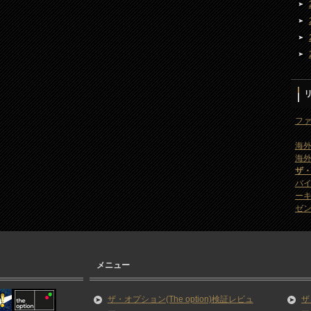
ファ
海外
海外
ザ
バ
ー
ゼン
メニュー
ザ・オプション(The option)検証レビュ
ザ