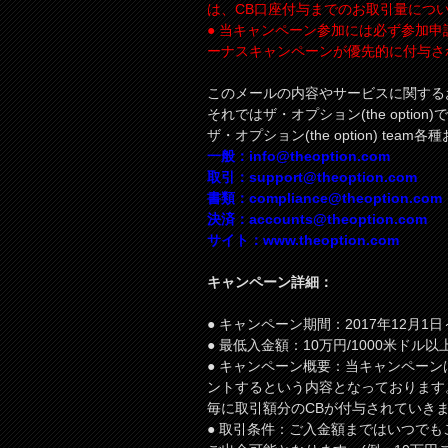
は、CB口座付与までのお取引量につ
● 当キャンペーン参加には必ず参加申
ーナスキャンペーンが優先的に付与さ
このメールの内容やサービスに関する
それではザ・オプション(the optio
ザ・オプション(the option) team
一般：
info@theoption.com
取引：
support@theoption.com
書類：
compliance@theoption.com
決済：
accounts@theoption.com
サイト：www.theoption.com
キャンペーン詳細：
● キャンペーン期間：2017年12月1日
● 最低入金額：10万円/1000米ドル
● キャンペーン概要：当キャンペーン
ントするという内容となっております
毎に取引額分のCBが付与されていき
● 取引条件：ご入金額まではいつでも