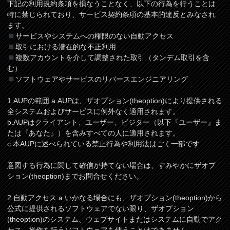
下記の利用規約条項を損なうことなく、以下の行為を行うことは
特に禁じられており、サービス契約条項の基本的違反とみなされ
ます。
サービスやシステムへの権限のない自動アクセス
取引における潜在的な不正利用
複数アカウントを介して調整された取引（タンデム取引を含
む）
ソフトウェアやサービスのリバースエンジニアリング
1.AUPの範囲 a.AUPは、ザオプション(theoption)により提供される
全システムおよびサービスに例外なく適用されます。
b.AUPはクライアント、ユーザー、ビジター（以下『ユーザー』ま
たは『あなた』）を含みすべての人に適用されます。
c.本AUPに述べられている禁止行為や利用法はごく一部です
意図する行為に関して確信が持てない場合は、すみやかにザオプ
ション(theoption)までお問合せください。
2.自動アクセス a.いかなる場合にも、ザオプション(theoption)から
公式に提供されるソフトウェアでない限り、ザオプション
(theoption)のシステム、ウェブサイトまたはシステムに自動でアク