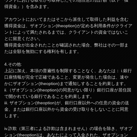
ウントにおける取引から取得したその他任意の合計額（以下『獲
得資金』）を含みます。
アカウントにおいてまたはそこから派生して取得した利益を含む
獲得資金は、ザオプション(theoption)が定める利用条件がクライア
ントによって満たされるまでは、クライアントの資金ではないこ
とに留意ください。
獲得資金が出金されたことが確認された場合、弊社はその一部ま
たは全額を無効にする権利を有します。
4.その他:
上記に加え、本項の普遍性を制限することなく、あなたは： i.銀行
口座情報が完全で正確であること、変更が発生した場合は、速や
かにザオプション(theoption)まで通知しすることを約束します。
ii.（ザオプション(theoption)の同意がない限り）銀行口座が居住国
で開かれている銀行であることを約束します。
iii. ザオプション(theoption)が、銀行口座以外への任意の資金の送
金、または銀行口座以外から資金の受け取りをしないことに同意
します。
iv.詐欺（第三者による詐欺は含まれません）の場合を除き、ザオプ
ション(theoption)は、あなたによって入金された、ザオプション