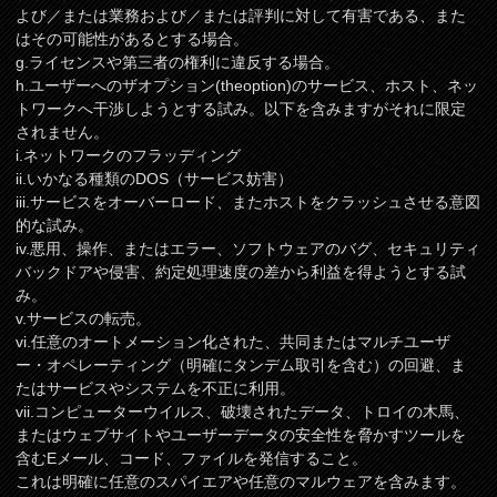
よび／または業務および／または評判に対して有害である、また
はその可能性があるとする場合。
g.ライセンスや第三者の権利に違反する場合。
h.ユーザーへのザオプション(theoption)のサービス、ホスト、ネッ
トワークへ干渉しようとする試み。以下を含みますがそれに限定
されません。
i.ネットワークのフラッディング
ii.いかなる種類のDOS（サービス妨害）
iii.サービスをオーバーロード、またホストをクラッシュさせる意図
的な試み。
iv.悪用、操作、またはエラー、ソフトウェアのバグ、セキュリティ
バックドアや侵害、約定処理速度の差から利益を得ようとする試
み。
v.サービスの転売。
vi.任意のオートメーション化された、共同またはマルチユーザ
ー・オペレーティング（明確にタンデム取引を含む）の回避、ま
たはサービスやシステムを不正に利用。
vii.コンピューターウイルス、破壊されたデータ、トロイの木馬、
またはウェブサイトやユーザーデータの安全性を脅かすツールを
含むEメール、コード、ファイルを発信すること。
これは明確に任意のスパイエアや任意のマルウェアを含みます。