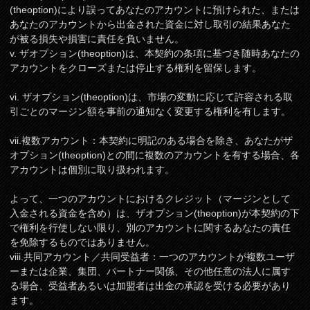
(theoption)により誤ってあなたのアカウントに預けられた、または
あなたのアカウントから出金された資金に対し取引の結果あなた
が被る損失や損害に責任を負いません。
v. ザオプション(theoption)は、本契約の条項に基づき随時あなたの
アカウントをクローズまたは停止する権利を留保します。
vi. ザオプション(theoption)は、市場の変動に応じて許容される取
引ごとのマージン額を事前の通知なく変更する権利を有します。
vii.複数アカウント：本契約に明記のある場合を除き、あなたがザ
オプション(theoption)との間に複数のアカウントを有する場合、各
アカウントは個別に取り扱われます。
よって、一つのアカウントにおけるクレジット（マージンとして
入金される資金を含め）は、ザオプション(theoption)が本契約の下
で権利を行使しない限り、別のアカウントに関するあなたの責任
を免除するものではありません。
viii.共同アカウント／共同受益者：一つのアカウントが複数ユーザ
ーまたは企業、集団、パートナー関係、その他任意の法人に属す
る場合、受益者あるいは加盟者は出金の承認を受ける必要があり
ます。