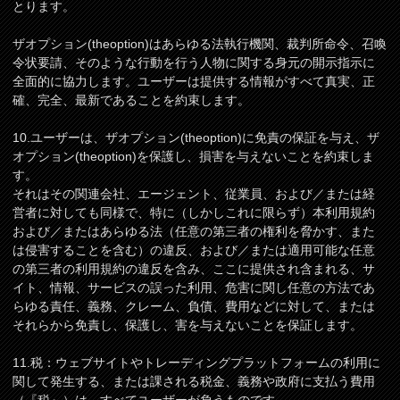
とります。
ザオプション(theoption)はあらゆる法執行機関、裁判所命令、召喚
令状要請、そのような行動を行う人物に関する身元の開示指示に
全面的に協力します。ユーザーは提供する情報がすべて真実、正
確、完全、最新であることを約束します。
10.ユーザーは、ザオプション(theoption)に免責の保証を与え、ザ
オプション(theoption)を保護し、損害を与えないことを約束しま
す。
それはその関連会社、エージェント、従業員、および／または経
営者に対しても同様で、特に（しかしこれに限らず）本利用規約
および／またはあらゆる法（任意の第三者の権利を脅かす、また
は侵害することを含む）の違反、および／または適用可能な任意
の第三者の利用規約の違反を含み、ここに提供され含まれる、サ
イト、情報、サービスの誤った利用、危害に関し任意の方法であ
らゆる責任、義務、クレーム、負債、費用などに対して、または
それらから免責し、保護し、害を与えないことを保証します。
11.税：ウェブサイトやトレーディングプラットフォームの利用に
関して発生する、または課される税金、義務や政府に支払う費用