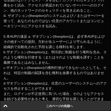
る意図のないアクセスデータを含むアカウントのセキュリティの
裏をかく試み、アクセスが承認されていないサーバーへのログイ
ン、他のネットワークのセキュリティを突き止めること。
iii. ザオプション(theoption)のシステムおよび／またはサーバーを
使って、あなたのものではない任意のアカウントまたはコンピュ
ータリソースにアクセスする試み。
5.本AUPの違反 a. ザオプション(theoption)は、必ず本AUPおよび
その他すべての規則、方針が全ユーザーにより守られるように、
組織的で自動化された手段を講じる権利を有します。
b.ザオプション(theoption)は、明示的に制裁を行う権利を含み、そ
のような権利を行使する（またはそのような制裁を課す）ことを
義務であるとはみなしません。
c.ザオプション(theoption)の権利行使ができなかったとしても、そ
れは、特定の制裁の賦課を含む権利を放棄するものではありませ
ん。
d.ザオプション(theoption)は、任意のユーザーのシステムへのアク
セスを停止することができます。
また、ログインが不正使用に気づいた場合、そのようなアクセス
を妨げる必要性があると考え、適切な手段を講じることができま
す。
このページの先頭へ
e.あなたまたは他の任意の人が本AUPに違反した場合、ザオプショ