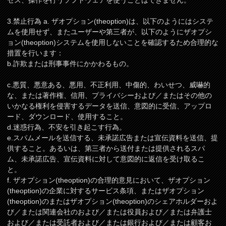
セス、操作を行うソフトウェアを使うことはできません。
3.禁止行為 a. ザオプション(theoption)は、以下のようにはシステ
ムを使用せず、またユーザーや第三者が、以下のようにザオプシ
ョン(theoption)システムを使用しないことを確認するため合理的な
措置を行います：
b.詐欺または刑事事件にかかわるもの。
c.悪質、悪意ある、悪用、不正利用、中傷的、わいせつ、威嚇的
な、または著作権、信用、プライバシーおよび／またはその他の
いかなる権利を侵害するデータを送信、意図的に受信、アップロ
ード、ダウンロード、使用すること。
d.迷惑行為、不安を引き起こす行為。
e.スパムメールを送信する、未承諾広告または宣伝資料を送信、提
供すること。あるいは、第三者から送付または提供されるスパ
ム、未承諾広告、宣伝資料に対して意図的に返信を受け取るこ
と。
f. ザオプション(theoption)の合理的意見において、ザオプション
(theoption)の企業に対するサービス条項、またはザオプション
(theoption)のまたはザオプション(theoption)のシェアホルダーおよ
び／または関連会社のおよび／または役員および／または弁護士
および／または受託者および／または銀行および／または顧客お