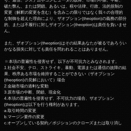
り、通信、システムやコンピュータの故障、市場の不振、中断、
破た弊ん、または閉鎖、あるいは、税や法律、行政、法的規制の
変更（解釈の変更を含む）を含みこの限りではなく我々の合理的
な制御を超えた理由により、ザオプション(theoption)の義務の部分
的、または不履行に対しザオプション(theoption)は責任を負いませ
ん。
また、ザオプション(theoption)はその結果あなたが被るであろうい
かなる損失に対しても責任を問われることはありません。
本項の普遍性を侵害せず、以下が不可抗力とみなされます。
1.社会不安、テロ、ストライキ、暴動、電源または通信の故障の結
果、秩序ある市場を維持することができない（ザオプション
(theoption)の見解において）場合
2.金融市場の過剰な変動
3.原市場の中断、閉鎖、現金化
4.本項の普遍性を侵害せず、不可抗力の場合、ザオプション
(theoption)は以下を行う権利があります。
a.取引時間の変更
b.マージン要件の変更
c.オープンしている契約／ポジションのクローズまたは取り消し