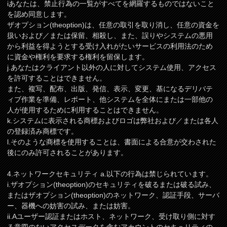
iあなたは、禁止行為の一覧がすべてを網羅するものではないこと
を認め同意します。
ザオプション(theoption)は、任意の取引を取り消し、任意の資金を
扱いおよび／または保留、相殺し、また、誤りやシステムの悪用
から利益を得ようとする受け入れがたいサービスの利用法のため
に資金や権利を要求する権利を留保します。
j.あなたはクライアント以外の人に対してシステム使用、アクセス
を許可することはできません。
また、複写、配布、出版、発信、表示、変更、基になるデリバテ
ィブ作業を準備、レポート、他システムを全体にまたは一部他の
人が使用するために利用することはできません。
k.システムに表示される商標およびロゴは弊社および／または各人
の登録済み商標です。
l.そのような商標を使用することは、書面による合意が交わされた
後にのみ許可されることがあります。
4.ネットワークセキュリティ a.以下の行為は禁じられています。
i.ザオプション(theoption)のセキュリティを破るまたは破る試み、
またはザオプション(theoption)のネットワーク、認証手段、サーバ
ー、器機への妨害の試み、または妨害。
ii.Aユーザー認証またはホスト、ネットワーク、受け取り側に対す