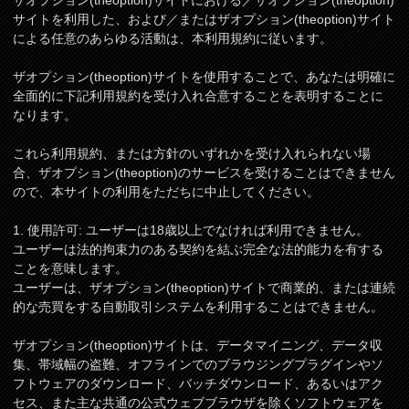
ザオプション(theoption)サイトにおける／ザオプション(theoption)
サイトを利用した、および／またはザオプション(theoption)サイト
による任意のあらゆる活動は、本利用規約に従います。
ザオプション(theoption)サイトを使用することで、あなたは明確に
全面的に下記利用規約を受け入れ合意することを表明することに
なります。
これら利用規約、または方針のいずれかを受け入れられない場
合、ザオプション(theoption)のサービスを受けることはできません
ので、本サイトの利用をただちに中止してください。
1. 使用許可: ユーザーは18歳以上でなければ利用できません。
ユーザーは法的拘束力のある契約を結ぶ完全な法的能力を有する
ことを意味します。
ユーザーは、ザオプション(theoption)サイトで商業的、または連続
的な売買をする自動取引システムを利用することはできません。
ザオプション(theoption)サイトは、データマイニング、データ収
集、帯域幅の盗難、オフラインでのブラウジングプラグインやソ
フトウェアのダウンロード、バッチダウンロード、あるいはアク
セス、また主な共通の公式ウェブブラウザを除くソフトウェアを