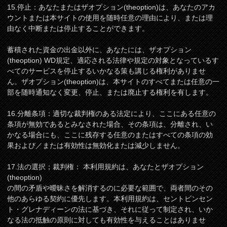
15.停止：あなたまたはザオプション(theoption)は、あなたのアカ
ウントまたは本サイトの使用を随時任意の理由により、または理
由なく中断または停止することができます。
蓄積された資金の出金以外に、あなたには、ザオプション
(theoption) WD規定、適応される法律や規定の対象となっているす
べてのサービスを停止するいかなる策も講じる権利がありませ
ん。ザオプション(theoption)は、本サイトのすべてまたは任意の一
部を随時通知なく変更、停止、または廃止する権利を有します。
16.分離条項：適切な裁判権のある法定により、ここにある任意の
条項が無効であるとみなされた場合、その条項は、分離され、い
かなる場合にも、ここに残存する任意のまたはすべての条項の効
果および／または有効性は無効化または減少しません。
17.法の選択；裁判権： 本利用規約は、あなたとザオプション
(theoption)
の間の矛盾や曖昧さを解消するのに必要な範囲で、両者間のその
他のあらゆる契約に優先します。本利用規約は、セントビンセン
ト・グレナディーンの法に基づき、それに従って制定され、いか
なる法の抵触の原則に対しても有効性を与えることはありませ