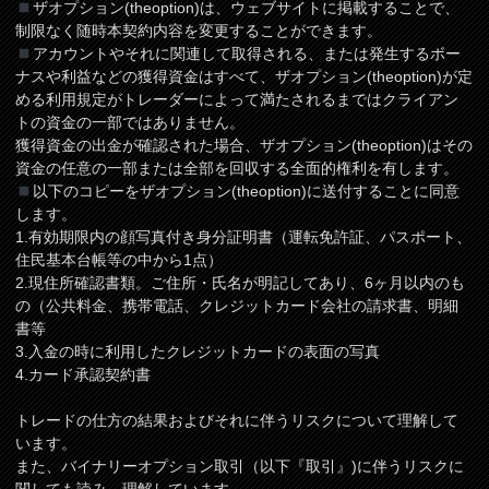
ザオプション(theoption)は、ウェブサイトに掲載することで、
制限なく随時本契約内容を変更することができます。
アカウントやそれに関連して取得される、または発生するボー
ナスや利益などの獲得資金はすべて、ザオプション(theoption)が定
める利用規定がトレーダーによって満たされるまではクライアン
トの資金の一部ではありません。
獲得資金の出金が確認された場合、ザオプション(theoption)はその
資金の任意の一部または全部を回収する全面的権利を有します。
以下のコピーをザオプション(theoption)に送付することに同意
します。
1.有効期限内の顔写真付き身分証明書（運転免許証、パスポート、
住民基本台帳等の中から1点）
2.現住所確認書類。ご住所・氏名が明記してあり、6ヶ月以内のも
の（公共料金、携帯電話、クレジットカード会社の請求書、明細
書等
3.入金の時に利用したクレジットカードの表面の写真
4.カード承認契約書
トレードの仕方の結果およびそれに伴うリスクについて理解して
います。
また、バイナリーオプション取引（以下『取引』)に伴うリスクに