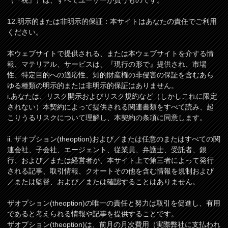
（『税』）は、すべてユーザーが負うものです。
12.明示的または非明示的保証：本サイトはあなたの責任でご利用
ください。
本ウェブサイトで提供される、または本ウェブサイトを介する情
報、マテリアル、サービスは、『現行の形で』提供され、市場
性、特定目的への適応性、知的財産権の非侵害の保証を含むあら
ゆる種類の明示的または非明示的保証はありません。
i.あなたは、リスク開示およびリスク規約など（しかしこれに限定
されない）本契約によって提供される関連書類をすべて読み、起
こりうるリスクについて理解し、本契約の条項に同意します。
ii. ザオプション(theoption)および／または任意のまたはすべての関
連会社、子会社、エージェント、従業員、弁護士、受託者、銀
行、および／または経営者が、本サイト上で第三者によって発行
される記事、取引情報、クオートその他を含む情報を規制および
／または監督、および／または確認することはありません。
ザオプション(theoption)の唯一の責任と努力は取引を促進し、有用
であると考えられる情報や記事を提供することです。
ザオプション(theoption)は、前月の月次費用（実際弊社に支払われ