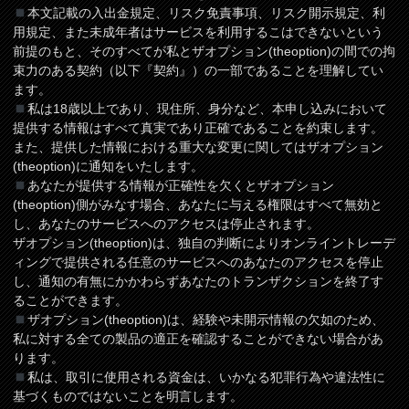
本文記載の入出金規定、リスク免責事項、リスク開示規定、利
用規定、また未成年者はサービスを利用するこはできないという
前提のもと、そのすべてが私とザオプション(theoption)の間での拘
束力のある契約（以下『契約』）の一部であることを理解してい
ます。
私は18歳以上であり、現住所、身分など、本申し込みにおいて
提供する情報はすべて真実であり正確であることを約束します。
また、提供した情報における重大な変更に関してはザオプション
(theoption)に通知をいたします。
あなたが提供する情報が正確性を欠くとザオプション
(theoption)側がみなす場合、あなたに与える権限はすべて無効と
し、あなたのサービスへのアクセスは停止されます。
ザオプション(theoption)は、独自の判断によりオンライントレーデ
ィングで提供される任意のサービスへのあなたのアクセスを停止
し、通知の有無にかかわらずあなたのトランザクションを終了す
ることができます。
ザオプション(theoption)は、経験や未開示情報の欠如のため、
私に対する全ての製品の適正を確認することができない場合があ
ります。
私は、取引に使用される資金は、いかなる犯罪行為や違法性に
基づくものではないことを明言します。