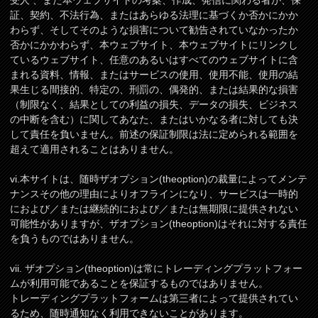
受人 、また本ウェブサイトの考案、作成、発信に関わる者が、保
証、契約、不法行為、またはあらゆる法理に基づくか否かにかか
わらず、そしてそのような損害について勧告されていなかったか
否かにかかわらず、本ウェブサイト、本ウェブサイトにリンクし
ているウェブサイト、任意のあるいはすべてのウェブサイトに含
まれる資料、情報、またはサービスの使用、使用不能、使用の結
果生じる間接的、特定の、刑罰の、偶発的、または結果的な損害
（制限なく、結果としての利益の損失、データの損失、ビジネス
の中断を含む）に関してあなた、またはいかなる者に対しても決
して責任を負いません。前述の保証制限は法に定められる範囲を
超えて適用されることはありません。
vi.本サイトは、随時ザオプション(theoption)の裁量によってメンテ
ナンスその他の理由によりオフラインになり、サービスは一時的
におよび／または継続的におよび／または無期限に提供されない
可能性がありますが、ザオプション(theoption)はそれに対する責任
を負うものではありません。
vii. ザオプション(theoption)は常にトレーディングプラットフォー
ムが利用可能であることを保証するものではありません。
トレーディングプラットフォームは第三者によって提供されてい
るため、随時通知なく利用できないことがあります。