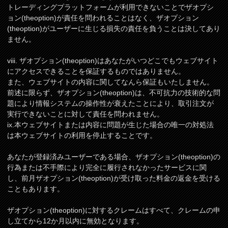
トレーディングプラットフォームが利用できないことでザオプシ
ョン(theoption)が責任を問われることはなく、ザオプション
(theoption)がユーザーに生じる損失の責任を負うことは決してあり
ません。
viii. ザオプション(theoption)はあなたがいつどこでもウェブサイト
にアクセスできることを保証するものではありません。
また、ウェブサイトの内容に関してなんら保証もいたしません。
前述に限らず、ザオプション(theoption)は、不可抗力の技術的な問
題により情報システムの操作性が衰えたことにより、取引注文が
実行できないことに対して責任を問われません。
ix.本ウェブサイトまたは内容に問題が生じた場合の唯一の対処法
は本ウェブサイトの利用を停止することです。
あなたが登録済みユーザーである場合、ザオプション(theoption)の
行為または不手際により完全に履行されなかったサービスに関
し、前月ザオプション(theoption)が受け取った料金の返金を受ける
こともあります。
ザオプション(theoption)に対するクレームはすべて、クレームの申
し立てから12か月以内に無効となります。