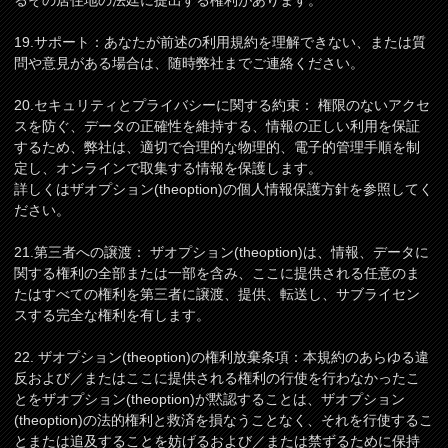
るその居住地の法廷に提出する権利があります。
19.サポート：あなたが前述の利用規約を理解できない、または質
問や意見がある場合は、随時弊社までご連絡ください。
20.セキュリティとプライバシーに関する約束： 権限のないアクセ
スを防ぐ、データの正確性を維持する、情報の正しい利用を保証
するため、弊社は、適切で合理的な物理的、電子的管理手順を制
定し、オンラインで取集する情報を保護します。
詳しくはザオプション(theoption)の個人情報保護方針を参照してく
ださい。
21.第三者への譲渡： ザオプション(theoption)は、情報、データに
関する権利の全部または一部を含み、ここに提供される任意のま
たはすべての権利を第三者に譲渡、提供、転送し、サブライセン
スする完全な権利を有します。
22. ザオプション(theoption)の権利放棄条項：本規約のあらゆる違
反および／またはここに提供される権利の行使を行わなかったこ
とをザオプション(theoption)が黙認することは、ザオプション
(theoption)の法的権利と救済を損なうことなく、それを行使するこ
とまたは追及することを妨げるおよび／または禁ずるために保持