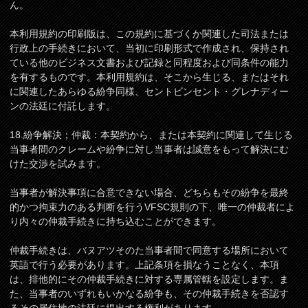
ん。
本利用規約の印刷版は、この規約に基づくか関連した司法または
行政上の手続きにおいて、当初に印刷形式で作成され、保持され
ている他のビジネス文書および記録と同程度および同条件の能力
を有するものです。本利用規約は、そこから生じる、またはそれ
に関連したあらゆる紛争同様、セントビンセント・グレナディー
ンの法廷に付託します。
18.紛争解決；仲裁：本契約から、または本契約に関連して生じる
当事者間のクレームや紛争に対し当事者は誠意をもって解決にむ
けた交渉を試みます。
当事者が解決事項に合意できない場合、どちらもその紛争を最終
的かつ拘束力のある判断を行うVFSC規則の下、唯一の仲裁者によ
り内々の仲裁手続きに持ち込むことができます。
仲裁手続きは、バヌアツそのた当事者間で同意する場所において
英語で行う必要があります。上記条項を損なうことなく、本項
は、排他的にその仲裁手続きに対する専属管轄を設定します。ま
た、当事者のいずれもいかなる紛争も、その仲裁手続きを否認す