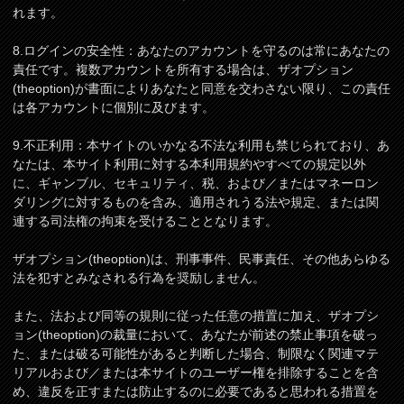
れます。
8.ログインの安全性：あなたのアカウントを守るのは常にあなたの
責任です。複数アカウントを所有する場合は、ザオプション
(theoption)が書面によりあなたと同意を交わさない限り、この責任
は各アカウントに個別に及びます。
9.不正利用：本サイトのいかなる不法な利用も禁じられており、あ
なたは、本サイト利用に対する本利用規約やすべての規定以外
に、ギャンブル、セキュリティ、税、および／またはマネーロン
ダリングに対するものを含み、適用されうる法や規定、または関
連する司法権の拘束を受けることとなります。
ザオプション(theoption)は、刑事事件、民事責任、その他あらゆる
法を犯すとみなされる行為を奨励しません。
また、法および同等の規則に従った任意の措置に加え、ザオプシ
ョン(theoption)の裁量において、あなたが前述の禁止事項を破っ
た、または破る可能性があると判断した場合、制限なく関連マテ
リアルおよび／または本サイトのユーザー権を排除することを含
め、違反を正すまたは防止するのに必要であると思われる措置を