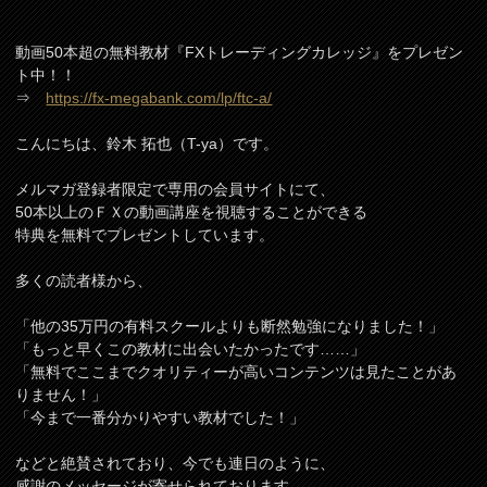
動画50本超の無料教材『FXトレーディングカレッジ』をプレゼン
ト中！！
⇒
https://fx-megabank.com/lp/ftc-a/
こんにちは、鈴木 拓也（T-ya）です。
メルマガ登録者限定で専用の会員サイトにて、
50本以上のＦＸの動画講座を視聴することができる
特典を無料でプレゼントしています。
多くの読者様から、
「他の35万円の有料スクールよりも断然勉強になりました！」
「もっと早くこの教材に出会いたかったです……」
「無料でここまでクオリティーが高いコンテンツは見たことがあ
りません！」
「今まで一番分かりやすい教材でした！」
などと絶賛されており、今でも連日のように、
感謝のメッセージが寄せられております。