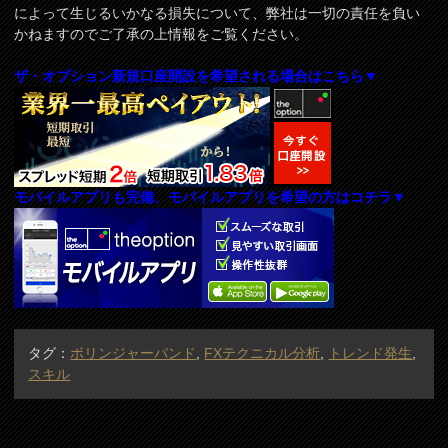
によって生じるいかなる損失について、弊社は一切の責任を負い
かねますのでご了承の上情報をご覧ください。
ザ・オプション新規口座開設を希望される場合はこちら▼
モバイルアプリも完備、モバイルアプリを希望の方はコチラ▼
タグ：
ボリンジャーバンド
,
FXテクニカル分析
,
トレンド発生
,
スキル