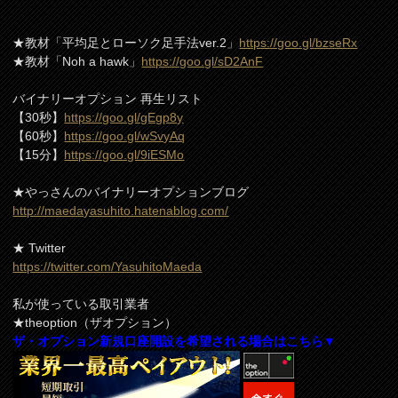
★教材「平均足とローソク足手法ver.2」
https://goo.gl/bzseRx
★教材「Noh a hawk」
https://goo.gl/sD2AnF
バイナリーオプション 再生リスト
【30秒】
https://goo.gl/gEgp8y
【60秒】
https://goo.gl/wSvyAq
【15分】
https://goo.gl/9iESMo
★やっさんのバイナリーオプションブログ
http://maedayasuhito.hatenablog.com/
★ Twitter
https://twitter.com/YasuhitoMaeda
私が使っている取引業者
★theoption（ザオプション）
ザ・オプション新規口座開設を希望される場合はこちら▼