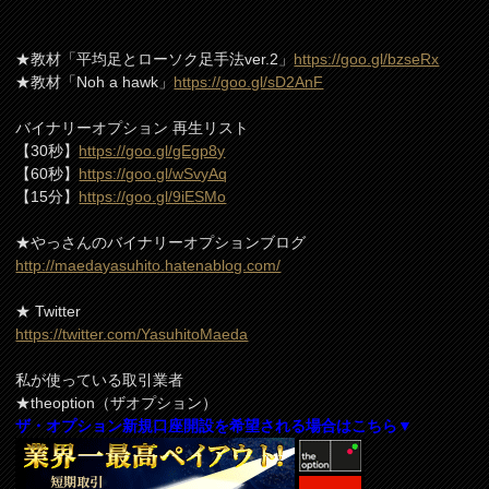
★教材「平均足とローソク足手法ver.2」
https://goo.gl/bzseRx
★教材「Noh a hawk」
https://goo.gl/sD2AnF
バイナリーオプション 再生リスト
【30秒】
https://goo.gl/gEgp8y
【60秒】
https://goo.gl/wSvyAq
【15分】
https://goo.gl/9iESMo
★やっさんのバイナリーオプションブログ
http://maedayasuhito.hatenablog.com/
★ Twitter
https://twitter.com/YasuhitoMaeda
私が使っている取引業者
★theoption（ザオプション）
ザ・オプション新規口座開設を希望される場合はこちら▼