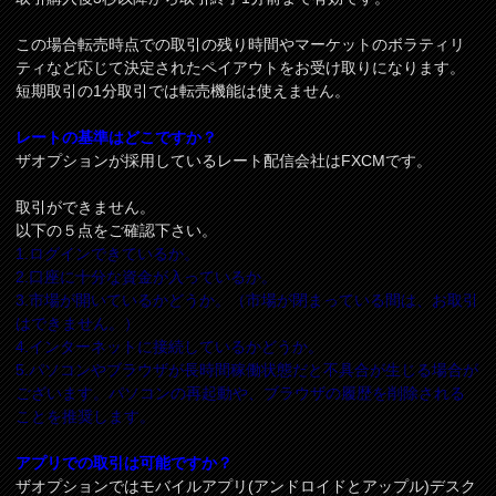
この場合転売時点での取引の残り時間やマーケットのボラティリ
ティなど応じて決定されたペイアウトをお受け取りになります。
短期取引の1分取引では転売機能は使えません。
レートの基準はどこですか？
ザオプションが採用しているレート配信会社はFXCMです。
取引ができません。
以下の５点をご確認下さい。
1.ログインできているか。
2.口座に十分な資金が入っているか。
3.市場が開いているかどうか。（市場が閉まっている間は、お取引
はできません。）
4.インターネットに接続しているかどうか。
5.パソコンやブラウザが長時間稼働状態だと不具合が生じる場合が
ございます。パソコンの再起動や、ブラウザの履歴を削除される
ことを推奨します。
アプリでの取引は可能ですか？
ザオプションではモバイルアプリ(アンドロイドとアップル)デスク