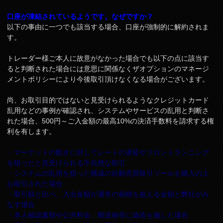
口座が凍結されているようです。なぜですか？
以下の事由に一つでも該当する場合、口座が強制的に解約されま
す。
トレーダー様ご本人に故意がなかった場合でも以下の点に該当す
ると判断された場合には意思に関係なくザオプションのマネージ
メントポリシーにより今後取引頂けなくなる場合がございます。
尚、お取引目的ではないと見受けられるようなクレジットカード
乱用などの事例が確認され、システムやサービスの乱用と判断さ
れた場合、500円～ご入金額の最高10%の決済手数料を請求する権
利を有します。
・マーケットの動きに対してレートの遅延やフロントランニング
を狙ったと見受けられる不自然な取引
・システムの乱用を狙った構成の自動売買取引ツールを購入の上
お取引された場合
・取引額と比べ、入出金額が通常の範疇を超える金額と弊社がみ
なす場合
・本人確認書類や公共料金、郵送物等に偽造を施した場合