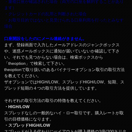
・重複口座が確認された場合（両方の口座を解約することがあり
ます）
・クレジットカードの乱用と判断された場合
・お取引目的ではないと見受けられる口座利用を行ったとみなす
場合
口座開設をしたのにメール連絡がきません。
まず、登録画面で入力したメールアドレスのジャンクボックス
や、迷惑メールボックスに通知が届いていないか確認して下さ
い。それでも見つからない場合は、検索ボックスから
「theoption」で検索して下さい。
theoptionで取り扱いのあるバイナリーオプション取引の取引方法
を教えてください。
ザオプションではHIGH/LOW、スプレッドHIGH/LOW、短期、ス
プレッド短期の４つの取引方法を提供しています。
それぞれの取引方法の取引の特徴を教えてください。
・HIGH/LOW
スプレッドなしの一般的なハイ・ロー取引です。購入レートが取
引の目標価格になります。
・スプレッドHIGH/LOW
スプレッドが入る代わりにぺイアウトが購入価格の2倍(200％リタ