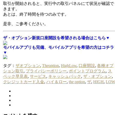
取引が開始されると、実行中の取引パネルにて状況が確認で
きます。
あとは、終了時間を待つのみです。
是非、ご参考ください。
ザ・オプション新規口座開設を希望される場合はこちら▼
モバイルアプリも完備、モバイルアプリを希望の方はコチラ
▼
タグ：
ザオプション
,
Theoption
,
HighLow
,
口座開設
,
各種オプ
ション取引
,
プライバシーポリシー
,
ポイントプログラム
,
ス
ペック早見表
,
サービス
,
キャッシュバック
,
ザ・オプション
,
クレジットカード入金
,
ハイ＆ロー
,
the option
,
ザ
,
HIGH
,
LO