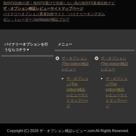
海外FX比較の虎｜海外FX選びで失敗しない為の海外FX業者比較ナビ
ザ・オプション検証レビューサイトマップページ
バイナリーオプション業者比較サイト「バイナリーキングダム
ゼン・トレーダー (zentrader)検証ブログ
バイナリーオプションを行
メニュー
うならコチラ▼
ザ・オプション
ザ・オプション
(The option)検証
(The option)検証
レビュー
レビュー
ザ・オプショ
ザ・オプショ
ン(The
ン(The
option)検証
option)検証
レビューサイ
レビューサイ
トマップペー
トマップペー
ジ
ジ
Copyright (C) 2026 ザ・オプション検証レビュー.com
All Rights Reserved.