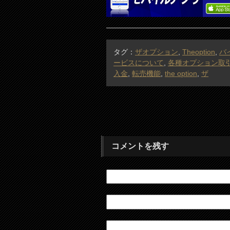
タグ：
ザオプション
,
Theoption
,
バ
ービスについて
,
各種オプション取
入金
,
転売機能
,
the option
,
ザ
コメントを残す