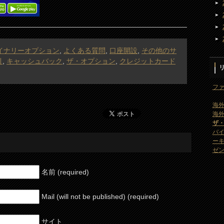
イナリーオプション
,
よくある質問
,
口座開設
,
その他のサ
引
,
キャッシュバック
,
ザ・オプション
,
クレジットカード
ファ
海外
海外
ザ
バ
ー
ゼン
名前 (required)
Mail (will not be published) (required)
サイト