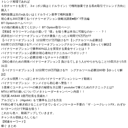
トレンド相場であれば
１分チャートを見て、３σ（ポジ病はミドルライン）で権利放棄できる長め取引でトレンド方向に
購入！
権利放棄は次のσあるいはミドルライン基準で権利放棄！
初心者も300万勝てるバイナリーオプション攻略法講座■順ﾊﾞﾘ手法編
BT Optionホームページ:
その他の動画も見てください！ BT Option取引ページ:
【実録】サラリーマンのお小遣いで『億』を狙う事は本当に可能なのか・・・？！
武井壮がバイナリーオプションでガチ勝負！たった１時間で5万円が!?
【バイナリーオプション】 12分間で17万円儲ける?! 【シグナルツール必勝法】
8分間で15万円儲ける?! バイナリーオプションシグナルツール必勝法【ゆっくり解説】
バイナリーオプションで勝率90%以上を実現する黄金サインとは！？
バイナリーオプション必勝法!初心者向けテクニカルパラボリック！
バイナリーオプション必勝法!様々なチャートの復習！
【初心者のための簡単バイナリーオプション】負けるてしまう人がやりがちなこと!小田川さり5月
31日
【バイナリーオプション】12分間で19万円儲ける?! シグナルツール必勝法60秒【ゆっくり解
説】
メンタル弱男！へっぽこオヤジのバイナリーオプショントレード動画１
バイナリーオプション ケンメイから初心者へ警告！！
１億稼ぐユーチューバーの稼ぎの秘密を大公開！youtubeで稼ぐためのテクニックとは?
MT4とMT5の違いについて!メタトレーダーキャンペーン内容！！
与沢翼 AKB48 1億円社長を見破れ！
アルゴビット（Algobit）をで勝率を上げる方法
FX初心者でも稼ぎ続けることができているインジケーター不要の「ザ・シークレットFX」わずか
4パターンだけで利益を狙う！
これから色々、動画アップしていきます。
チャンネル登録よろしくね！
【関連キーワード】
稼ぐ まとめ