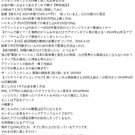
スマホで３分で１０万円稼ぐ誰でも出来る方法
お金の無い人はとりあえずこれで稼げ【神谷談話】
LINE@で１日３万円稼ぐ方法に登録してみた
副業【努力０】3分の作業で145,177円！「知っている人」だけが儲けた実話
スマホで１回１分の作業で毎月30万円以上稼ぐ方法
バイキング 月15万円!簡単プチ稼ぎとは4月15日[720p]
〜アフィリエイトはやめろ！〜2016年最注目のコンテンツライター養成セミナー
【ゲームで稼ぐ？！】無料のゲームをやるだけでアマゾンギフト券が貰える！2016年お年玉アプ
リ！『ゲームプレイで賞金ゲット！ポットハンター』
ハイロー【1分】経済指標の教材の反響がすごいです。2016.4.10
副業で月3万円稼ぎたい人のための安全で最適な方法はこれだ。
【緑川静香】 内職の稼ぎだけで生活したら、どうなる？
池上彰”緊急”スペシャル｜日本の富裕層と貧乏人の現状…なぜ世界から格差はなくならないのか？
トランプ氏が就任した理由も明らかに！
アフィリエイトの始め方・稼ぐ仕組み
ヤクザが教える１６の金の稼ぎ方！
ザ・ノンフィクション 孤独の後始末 請け負います 161002
【バイナリーオプションブログ】祝！チャンネル登録者さん1000人超え！小田川さり 2016年4月
14日解説動
宝くじのロト6でお金を稼ぐ方法
008_５千円から始めるバイナリーオプション実況８ 2014/08/04
（シリウス）で昔作ったペラサイトを今のレベルで修正してみた
もしくは下記をクリック
※概要※
尚こちらのビジネスの概要は以下になります。
カンタンに出来るゲーミングアフィリエイトです(^^)
広めたアプリの課金分数%が自分に入ってくるもの。
今回商材となるアプリは
海外ではCMも打たれ、すでに売り上げが立っているアプリです。
それを日本に落とすだけ！