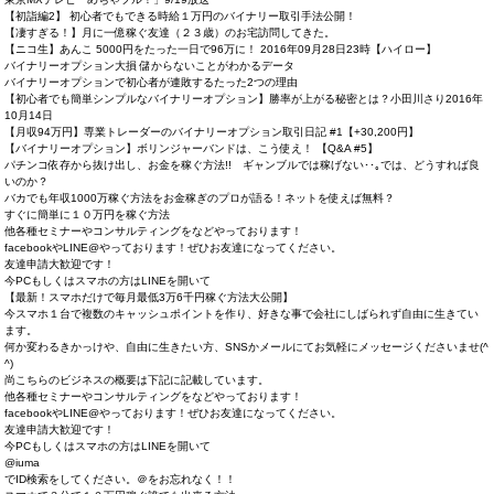
【初詣編2】 初心者でもできる時給１万円のバイナリー取引手法公開！
【凄すぎる！】月に一億稼ぐ友達（２３歳）のお宅訪問してきた。
【ニコ生】あんこ 5000円をたった一日で96万に！ 2016年09月28日23時【ハイロー】
バイナリーオプション大損 儲からないことがわかるデータ
バイナリーオプションで初心者が連敗するたった2つの理由
【初心者でも簡単シンプルなバイナリーオプション】勝率が上がる秘密とは？小田川さり2016年
10月14日
【月収94万円】専業トレーダーのバイナリーオプション取引日記 #1【+30,200円】
【バイナリーオプション】ボリンジャーバンドは、こう使え！ 【Q&A #5】
パチンコ依存から抜け出し、お金を稼ぐ方法!! ギャンブルでは稼げない･･｡では、どうすれば良
いのか？
バカでも年収1000万稼ぐ方法をお金稼ぎのプロが語る！ネットを使えば無料？
すぐに簡単に１０万円を稼ぐ方法
他各種セミナーやコンサルティングをなどやっております！
facebookやLINE@やっております！ぜひお友達になってください。
友達申請大歓迎です！
今PCもしくはスマホの方はLINEを開いて
【最新！スマホだけで毎月最低3万6千円稼ぐ方法大公開】
今スマホ１台で複数のキャッシュポイントを作り、好きな事で会社にしばられず自由に生きてい
ます。
何か変わるきかっけや、自由に生きたい方、SNSかメールにてお気軽にメッセージくだ­­さいませ(^
^)
尚こちらのビジネスの概要は下記に記載しています。
他各種セミナーやコンサルティングをなどやっております！
facebookやLINE@やっております！ぜひお友達になってください。
友達申請大歓迎です！
今PCもしくはスマホの方はLINEを開いて
@iuma
でID検索をしてください。＠をお忘れなく！！