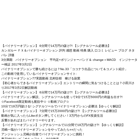
【バイナリーオプション】 6分間で14万円の儲け?! 【シグナルツール必勝法】
カンガルー ＦＸ＆バイナリーオプション 評判 感想 動画 特典 購入 口コミ レビュー ブログ ネタ
バレ 評価
3分満期 バイナリーオプション 平均足+ボリンジャーバンド＆ change＋MACD インジケータ
ー検証 2017年3月2日
バイナリーオプションで勝ち続けるには？No.33「ココナラ出品について＆コメント紹介」
この動画で使用しているバイナリーオプションサイト:
バイナリーオプション77実践動画 北村信樹 稼げる副業
【初心者からできるバイナリーオプション】エントリーの瞬間に気をつけることとは？小田川さ
り2017年3月2日解説動画
【バイナリーオプション】 6分間で14万円の儲け?! 【シグナルツール必勝法】
バイナリーオプション解説、シグナルツールを使って9分で15万5000円の利益を出す?!
☆Facebook限定動画も配信中☆ ☆動画ブログ☆
10分で19万円儲ける! シグナルツールでバイナリーオプション必勝法【ゆっくり解説】
【バイナリーオプション】 7分間で15万2000円の儲け?! 【シグナルツール必勝法】
動画が気に入ったらLikeボタン押してください！3万円からのFX投資生活
反響があればまたバイナリーやります。
【バイナリーオプション】 シグナルツールで11分間で19万円の儲け?! 【ゆっくり解説】
児嶋一哉がバイナリーオプションをやってみたら○○だった
アンジャッシュ児嶋が自腹でバイナリーオプションに挑戦！
東京MXテレビ「めちゃフル！」9/19放送