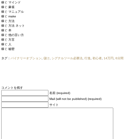
稼ぐ マインド
稼ぐ 麻雀
稼ぐ マニュアル
稼ぐ make
稼ぐ 方法
稼ぐ 方法 ネット
稼ぐ 本
稼ぐ 他の言い方
稼ぐ 方言
稼ぐ 人
稼ぐ 秘密
タグ：
バイナリーオプション
,
儲け
,
シグナルツール必勝法
,
行進
,
初心者
,
14万円
,
6分間
コメントを残す
名前 (required)
Mail (will not be published) (required)
サイト