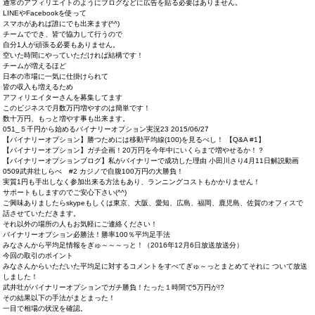
通常のアフィリエイトのようにブログなどに広告を貼る必要はありません。
LINEやFacebookを使って
スマホがあれば誰にでも出来ます(^^)
チームででき、皆で協力して行うので
自分1人が頑張る必要もありません。
空いた時間にやっていただければ結構です！
チームが増えるほど
日本の市場に一気に仕掛けられて
皆の収入も増えるため
アフィリエイターさんを募集してます
このビジネスで月数万円増やすのは簡単です！
数十万円、もっと増やす事も出来ます。
051_５千円から始めるバイナリーオプション実況23 2015/06/27
【バイナリーオプション】勝つためには移動平均線(100)を見るべし！ 【Q&A #1】
【バイナリーオプション】ガチ企画！20万円を今年中にいくらまで増やせるか！？
【バイナリーオプションブログ】私がバイナリーで成功した理由 小田川さり4月11日解説動画
0509武井壮しらべ #2 カジノで自腹100万円の大勝負！
実質1円も手出しなく参加出来る方法もあり、ランニングコストもかかりません！
サポートもしますのでご安心下さい(^^)
ご興味ありましたらskypeもしくは東京、大阪、愛知、広島、福岡、鹿児島、佐賀の­オフィスで
話­させていただきます。
それ以外の場所の人もお気軽にご連絡ください！
バイナリーオプション必勝法！勝率100％平均足手法
みなさんから平均足情報をぎゅ～～～っと！（2016年12月6日放送放送分）
今回の取引のポイント
みなさんからいただいた平均足に対するコメントをすべてぎゅ～っとまとめてそれに ついて放送
しました！
武井壮がバイナリーオプションでガチ勝負！たった１時間で5万円が!?
その結果以下の手法がまとまった！
一目で相場の状況を確認。