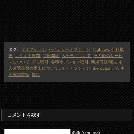
タグ：
ザオプション
,
バイナリーオプション
,
HighLow
,
会社概
要
,
よくある質問
,
口座開設
,
入出金について
,
その他のサービ
スについて
,
デモ取引
,
各種オプション取引
,
新規口座開設
,
本
人確認書類の提出について
,
ザ・オプション
,
the option
,
ザ
,
本
人確認書類
,
提出
コメントを残す
名前 (required)