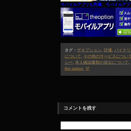
モバイルアプリも完備、モバイルアプ
タグ：
ザオプション
,
評価
,
バイナリ
について
,
その他のサービスについ
シー
,
本人確認書類の提出について
,
the option
,
ザ
コメントを残す