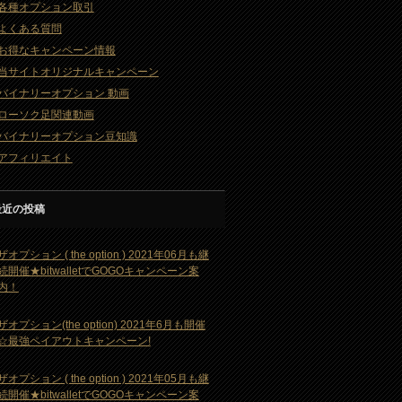
各種オプション取引
よくある質問
お得なキャンペーン情報
当サイトオリジナルキャンペーン
バイナリーオプション 動画
ローソク足関連動画
バイナリーオプション豆知識
アフィリエイト
最近の投稿
ザオプション ( the option ) 2021年06月も継
続開催★bitwalletでGOGOキャンペーン案
内！
ザオプション(the option) 2021年6月も開催
☆最強ペイアウトキャンペーン!
ザオプション ( the option ) 2021年05月も継
続開催★bitwalletでGOGOキャンペーン案