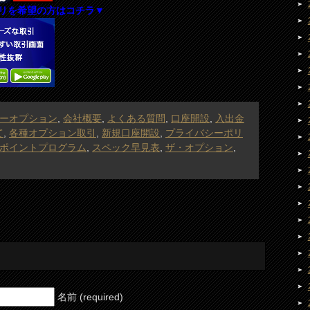
リを希望の方はコチラ▼
ーオプション
,
会社概要
,
よくある質問
,
口座開設
,
入出金
て
,
各種オプション取引
,
新規口座開設
,
プライバシーポリ
ポイントプログラム
,
スペック早見表
,
ザ・オプション
,
名前 (required)