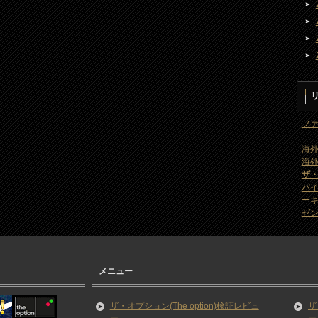
ファ
海外
海外
ザ
バ
ー
ゼン
メニュー
ザ・オプション(The option)検証レビュ
ザ