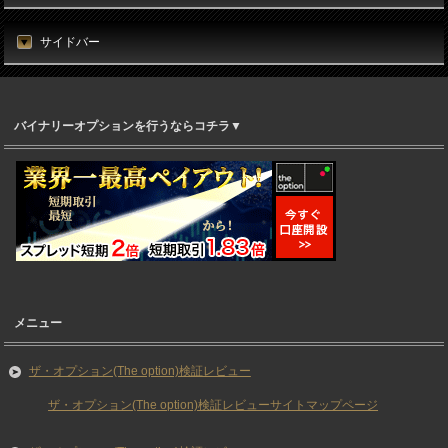
サイドバー
バイナリーオプションを行うならコチラ▼
メニュー
ザ・オプション(The option)検証レビュー
ザ・オプション(The option)検証レビューサイトマップページ