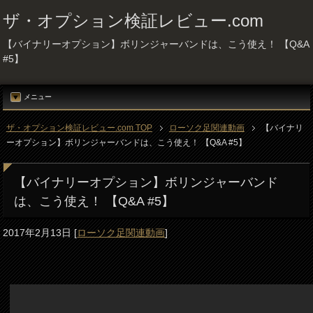
ザ・オプション検証レビュー.com
【バイナリーオプション】ボリンジャーバンドは、こう使え！ 【Q&A
#5】
メニュー
ザ・オプション検証レビュー.com TOP
ローソク足関連動画
【バイナリ
ーオプション】ボリンジャーバンドは、こう使え！ 【Q&A #5】
【バイナリーオプション】ボリンジャーバンド
は、こう使え！ 【Q&A #5】
2017年2月13日
[
ローソク足関連動画
]