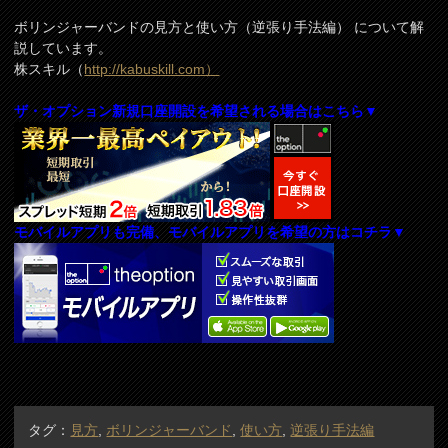
ボリンジャーバンドの見方と使い方（逆張り手法編） について解
説しています。
株スキル（
http://kabuskill.com）
ザ・オプション新規口座開設を希望される場合はこちら▼
モバイルアプリも完備、モバイルアプリを希望の方はコチラ▼
タグ：
見方
,
ボリンジャーバンド
,
使い方
,
逆張り手法編