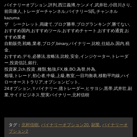
バイナリーオプション,評判,西江義博,ケンメイ,武井壮,小田川さり,
前田康人,トレーダーチャンネル,バイナリーS氏,チャンネル
kazuma
ザ シークレット,両建て,ブログ勝率,ブログランキング,勝てない,
おすすめ国内,おすすめツール,おすすめチャート,おすすめ通貨,お
すすめ業者
自動販売,戦略,業者,ブログ,binary,バイナリー,比較,仕組み,国内,税
金,
おすすめ,デモ,必勝法,攻略法,比較,安全,インジケーター,トレーダ
ー,投資信託,銀行,
投資家,2ch,投資 ,種類,勉強,FX,株,BO,為替,外為,
相場,トレード,初心者,中級,上級,教室,一目均衡表,移動平均線,ハイ
ローオーストラリア,オプションビット,
24オプション,Ｙバイナリー,億トレーダー,ヒサヨシ,黒帯,武井壮,副
業,サイドビジネス,堅実バイナリー,北村信樹
タグ：
北村信樹
,
バイナリーオプション20
,
副業
,
バイナリーオ
プション2