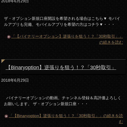
2018年6月29日
ザ・オプション新規口座開設を希望される場合はこちら▼ モバイ
ルアプリも完備、モバイルアプリを希望の方はコチラ▼・・・
「【バイナリーオプション】逆張りを狙う！？「30秒取引」」
の続きを読む
【Binaryoption】逆張りを狙う！？「30秒取引」
2018年6月29日
バイナリーオプションの動画。チャンネル登録＆高評価よろしく
お願いします。 ザ・オプション新規口座・・・
「【Binaryoption】逆張りを狙う！？「30秒取引」」の続きを読
む