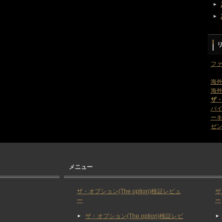
ファ
海外
海外
ザ
バ
ー
ゼン
メニュー
ザ・オプション(The option)検証レビュ
ザ
ー
ー
ザ・オプション(The option)検証レビ