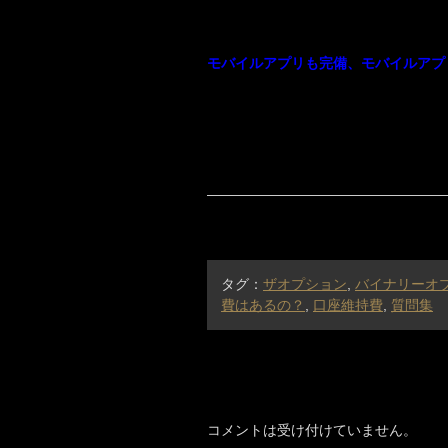
モバイルアプリも完備、モバイルアプ
タグ：
ザオプション
,
バイナリーオ
費はあるの？
,
口座維持費
,
質問集
コメントは受け付けていません。