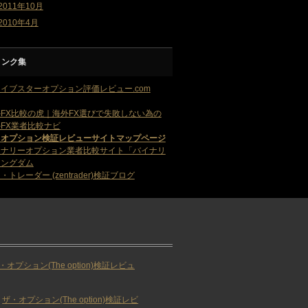
2011年10月
2010年4月
リンク集
イブスターオプション評価レビュー.com
FX比較の虎｜海外FX選びで失敗しない為の
FX業者比較ナビ
・オプション検証レビューサイトマップページ
イナリーオプション業者比較サイト「バイナリ
キングダム
・トレーダー (zentrader)検証ブログ
・オプション(The option)検証レビュ
ザ・オプション(The option)検証レビ