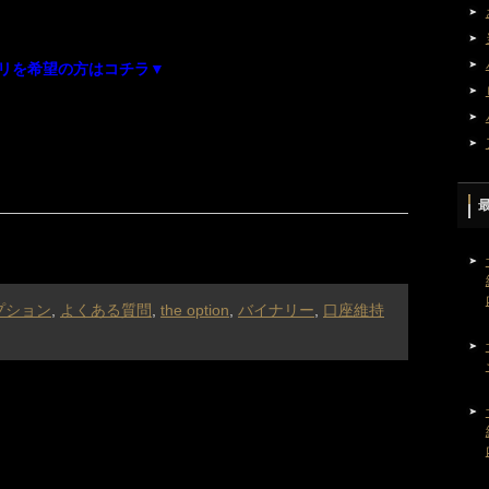
リを希望の方はコチラ▼
プション
,
よくある質問
,
the option
,
バイナリー
,
口座維持