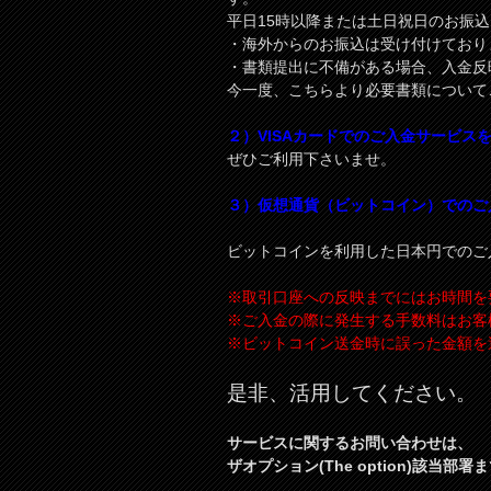
平日15時以降または土日祝日のお振
・海外からのお振込は受け付けており
・書類提出に不備がある場合、入金反
今一度、こちらより必要書類について
２）VISAカードでのご入金サービス
ぜひご利用下さいませ。
３）仮想通貨（ビットコイン）でのご
ビットコインを利用した日本円でのご
※取引口座への反映までにはお時間を
※ご入金の際に発生する手数料はお客
※ビットコイン送金時に誤った金額を
是非、活用してください。
サービスに関するお問い合わせは、
ザオプション(The option)該当部