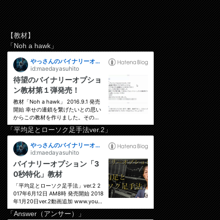
【教材】
「Noh a hawk」
「平均足とローソク足手法ver.2」
「Answer（アンサー）」