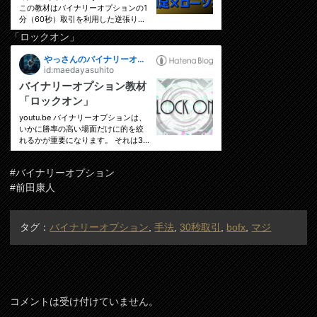
「ロックオン」
#バイナリーオプション
#前田康人
タグ：
バイナリーオプション
,
手法
,
30秒取引
,
bofx
,
マジ
コメントは受け付けていません。