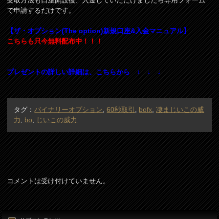
受取方法も口座開設後、入金していただけましたら専用フォーム
で申請するだけです。
【ザ・オプション(The option)新規口座&入金マニュアル】
こちらも只今無料配布中！！！
プレゼントの詳しい詳細は、こちらから ↓ ↓ ↓
タグ：
バイナリーオプション
,
60秒取引
,
bofx
,
凄まじいこの威
力
,
bo
,
じいこの威力
コメントは受け付けていません。