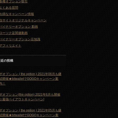
各種オプション取引
よくある質問
お得なキャンペーン情報
当サイトオリジナルキャンペーン
バイナリーオプション 動画
ローソク足関連動画
バイナリーオプション豆知識
アフィリエイト
最近の投稿
ザオプション ( the option ) 2021年06月も継
続開催★bitwalletでGOGOキャンペーン案
内！
ザオプション(the option) 2021年6月も開催
☆最強ペイアウトキャンペーン!
ザオプション ( the option ) 2021年05月も継
続開催★bitwalletでGOGOキャンペーン案