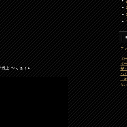
ファ
海外
海外
爆上げ4ヶ条！●
ザ
バ
ー
ゼン