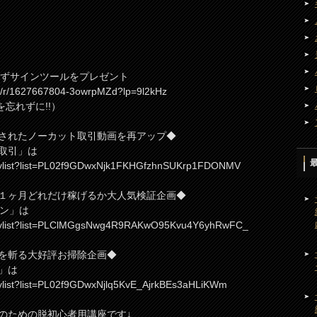
必ずサインツールをプレゼント
.jp/r/1627667804-3owrpMZd?lp=9l2kHz
を忘れずに!!）
されたノーカット取引動画を再アップ◆
取引」は
ylist?list=PL02f9GDwxNjk1FKHGfzhnSUKrp1FDONMV
１ヶ月どれだけ稼げるか大人気検証企画◆
ョン」は
aylist?list=PLClMGgsNwg4R9RAKwO95Kvu4Y6yhRwFC_
を斬る大好評お掃除企画◆
」は
list?list=PL02f9GDwxNjlq5KvE_AjrkBEs3aHLiKWm
のための脱初心者用講座です↓