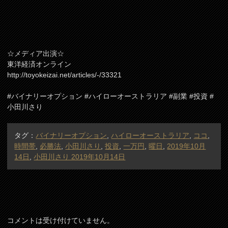
☆メディア出演☆
東洋経済オンライン
http://toyokeizai.net/articles/-/33321
#バイナリーオプション #ハイローオーストラリア #副業 #投資 #
小田川さり
タグ：
バイナリーオプション
,
ハイローオーストラリア
,
ココ
,
時間帯
,
必勝法
,
小田川さり
,
投資
,
一万円
,
曜日
,
2019年10月
14日
,
小田川さり 2019年10月14日
コメントは受け付けていません。