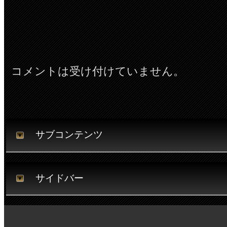
コメントは受け付けていません。
サブコンテンツ
サイドバー