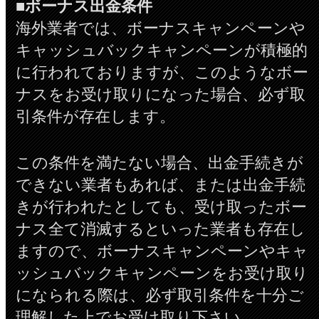
■ボーナス出金条件
海外業者では、ボーナスキャンペーンや
キャッシュバックキャンペーンが積極的
に行われておりますが、このようなボー
ナスをお受け取りになった場合、必ず取
引条件が存在します。
この条件を満たない場合、出金手続きが
できない業者もあれば、または出金手続
きが行われたとしても、受け取ったボー
ナス全て消滅するといった業者も存在し
ますので、ボーナスキャンペーンやキャ
ッシュバックキャンペーンをお受け取り
になられる際は、必ず取引条件を十分ご
理解した上でお受け取り下さい