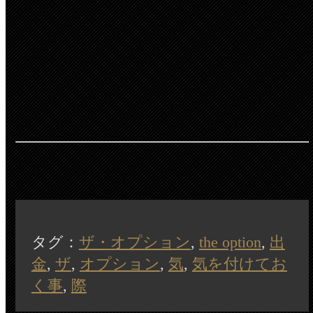
タグ：
ザ・オプション
,
the option
,
出
金
,
ザ
,
オプション
,
気
,
気を付けてお
く事
,
際