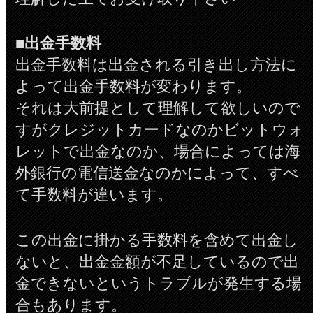
■出金手数料
出金手数料は出金される引き出し方法に
よって出金手数料が変わります。
それは大前提として理解して欲しいので
すがクレジットカードなのかビットウォ
レットで出金なのか、場合によっては海
外銀行の電信送金なのかによって、すべ
て手数料が違います。
この出金に掛かる手数料を含めて出金し
ないと、出金金額が不足しているので出
金できないというトラブルが発生する場
合もあります。