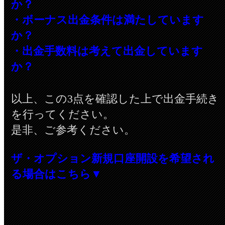
か？
・ボーナス出金条件は満たしています
か？
・出金手数料は考えて出金しています
か？
以上、この3点を確認した上で出金手続き
を行ってください。
是非、ご参考ください。
ザ・オプション新規口座開設を希望され
る場合はこちら▼